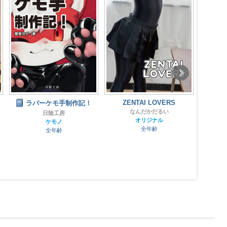
ZENTAI LOVERS
multitude of colors
Wan
Binding Update
B
なんだかだるい
写真集
オリジナル
全年齢
全年齢