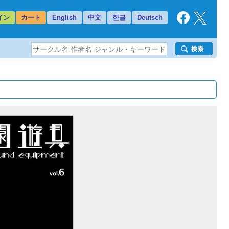
イン
カート
English
中文
한글
Deutsch