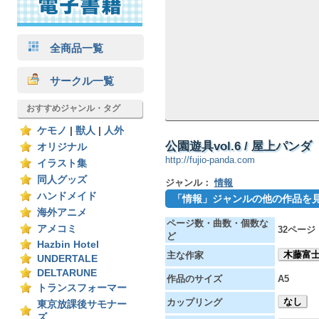
全商品一覧
サークル一覧
おすすめジャンル・タグ
ケモノ
|
獣人
|
人外
公園遊具vol.6 / 屋上パンダ
オリジナル
http://fujio-panda.com
イラスト集
同人グッズ
ジャンル：
情報
ハンドメイド
「情報」ジャンルの他の作品を
海外アニメ
ページ数・曲数・個数な
アメコミ
32ページ
ど
Hazbin Hotel
木藤富
主な作家
UNDERTALE
DELTARUNE
作品のサイズ
A5
トランスフォーマー
なし
カップリング
東京放課後サモナー
ズ