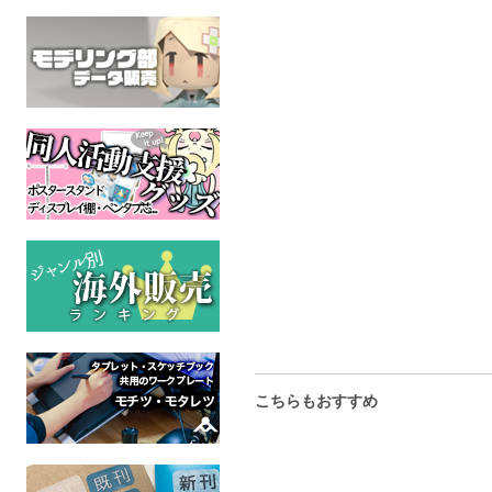
フジカラーベンチの旅 1
るすばんけん
屋上遊園地vo
ーパマーケ
レトロ
写真集
全年齢
全年齢
オリジ
全年
こちらもおすすめ