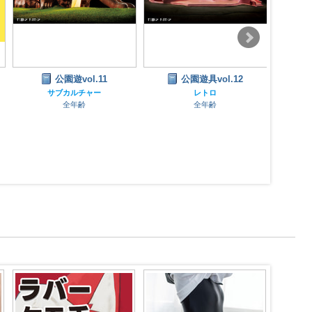
公園遊具vol.12
プラレール井の頭線 #2
プラ
線 
レトロ
写真集
全年齢
全年齢