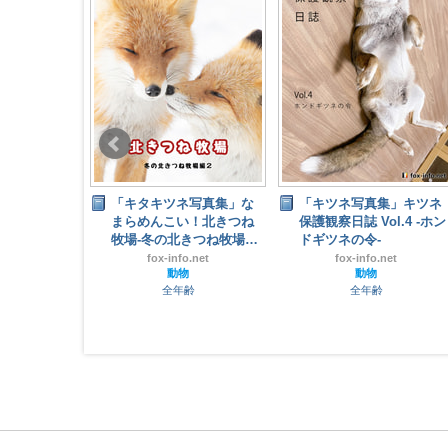
ネ写真集」な
「キツネ写真集」キツネ
ラバーケモ手制作記！
い！北きつね
保護観察日誌 Vol.4 -ホン
日陰工房
きつね牧場編
ドギツネの令-
ケモノ
全年齢
o.net
fox-info.net
物
動物
齢
全年齢