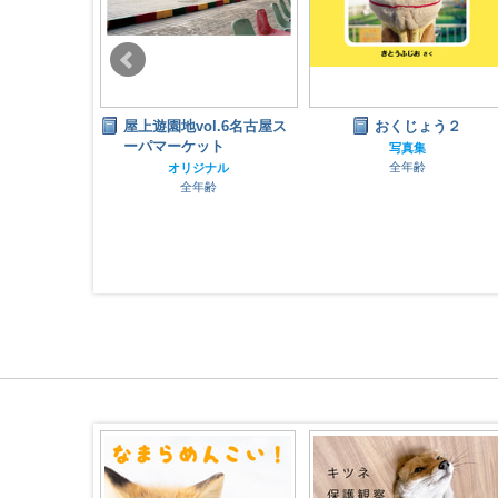
l.6名古屋ス
おくじょう２
公園遊vol.11
ット
写真集
サブカルチャー
全年齢
全年齢
ナル
齢