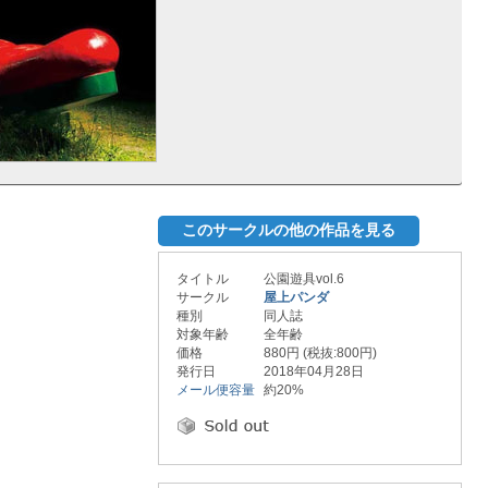
このサークルの他の作品を見る
タイトル
公園遊具vol.6
サークル
屋上パンダ
種別
同人誌
対象年齢
全年齢
価格
880円 (税抜:800円)
発行日
2018年04月28日
メール便容量
約20%