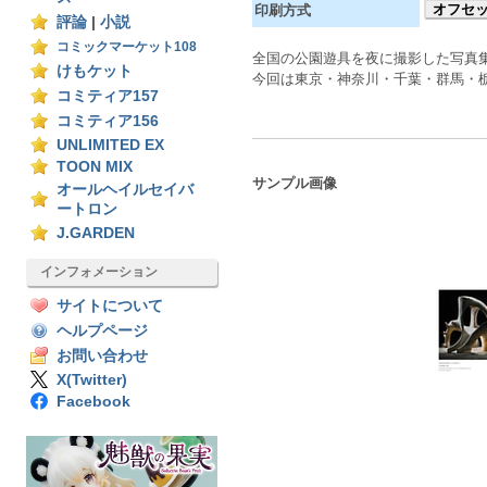
オフセ
印刷方式
評論
|
小説
コミックマーケット108
全国の公園遊具を夜に撮影した写真
けもケット
今回は東京・神奈川・千葉・群馬・
コミティア157
コミティア156
UNLIMITED EX
TOON MIX
サンプル画像
オールヘイルセイバ
ートロン
J.GARDEN
インフォメーション
サイトについて
ヘルプページ
お問い合わせ
X(Twitter)
Facebook