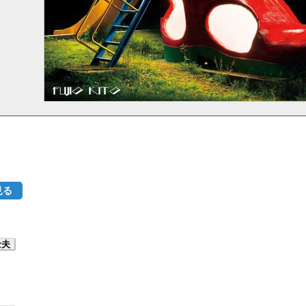
見る
士夫