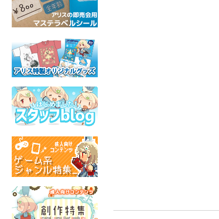
METAPHORIZE
～私とコミティアの１０
「キタキツ
Binding Update
年～
まらめんこ
写真
牧場-冬の北
ふちなし印刷
全年齢
２-
オリジナル
fox-inf
動
全年齢
全年