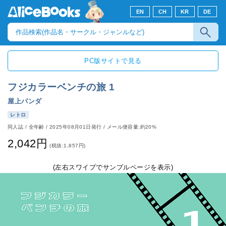
EN
CH
KR
DE
PC版サイトで見る
フジカラーベンチの旅 1
屋上パンダ
レトロ
同人誌
/
全年齢
/
2025年08月01日発行
/ メール便容量:約20%
2,042円
(税抜:1,857円)
(左右スワイプでサンプルページを表示)