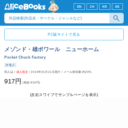
EN
CH
KR
DE
PC版サイトで見る
メゾンド・雄ポワール ニューホーム
Pocket Chuck Factory
ケモノ
同人誌
/
成人指定
/
2018年01月21日発行
/ メール便容量:約20%
917円
(税抜:834円)
(左右スワイプでサンプルページを表示)