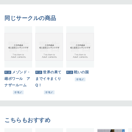
同じサークルの商品
メゾンド・
世界の果て
戦いの国
R18
R18
R18
雄ポワール ア
までイキまくり
ケモノ
ナザールーム
Q！
ケモノ
ケモノ
こちらもおすすめ