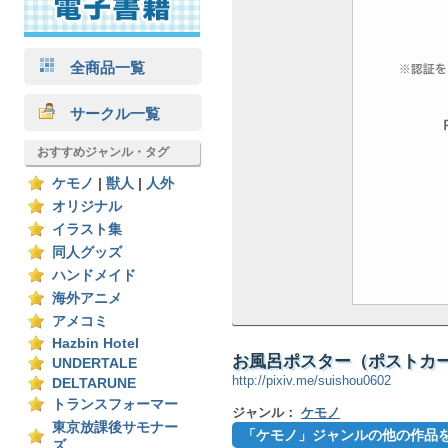
全商品一覧
サークル一覧
おすすめジャンル・タグ
ケモノ
|
獣人
|
人外
オリジナル
イラスト集
同人グッズ
ハンドメイド
海外アニメ
アメコミ
Hazbin Hotel
お風呂ポスター（ポストカー
UNDERTALE
http://pixiv.me/suishou0602
DELTARUNE
トランスフォーマー
ジャンル：
ケモノ
東京放課後サモナー
「ケモノ」ジャンルの他の作品
ズ