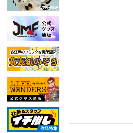
Kinet
雄獣不断Ⅲ (ユウジュウフ
上総国の眠らせない夜
ダン３)
草
豚 出没注意
ケモ
魂これ
三輪ビルヂング
成人
成人指定
ケモノ
成人指定