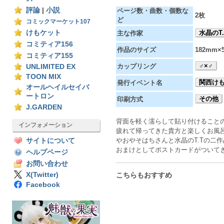
評論
|
小説
ページ数・曲数・個数な
2枚
ど
コミックマーケット107
けもケット
水晶のT.
主な作家
コミティア156
作品のサイズ
182mm×
コミティア155
♂×♂
カップリング
UNLIMITED EX
TOON MIX
関西けも
発行イベント名
オールヘイルセイバ
ートロン
その他
印刷方式
J.GARDEN
背面を軽く濡らして貼り付けること
インフォメーション
疲れて帰ってきた貴方と楽しくお風
やおやそはちさんと水晶のT.Tの二
サイトについて
おまけとしてポストカードがついて
ヘルプページ
お問い合わせ
X(Twitter)
こちらもおすすめ
Facebook