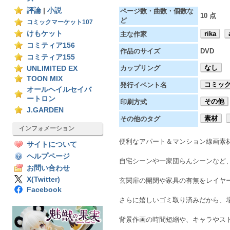
評論
|
小説
ページ数・曲数・個数な
10 点
ど
コミックマーケット107
けもケット
rika
主な作家
コミティア156
作品のサイズ
DVD
コミティア155
なし
カップリング
UNLIMITED EX
TOON MIX
コミック
発行イベント名
オールヘイルセイバ
ートロン
その他
印刷方式
J.GARDEN
素材
その他のタグ
インフォメーション
便利なアパート＆マンション線画素
サイトについて
ヘルプページ
自宅シーンや一家団らんシーンなど
お問い合わせ
X(Twitter)
玄関扉の開閉や家具の有無をレイヤ
Facebook
さらに嬉しいゴミ取り済みだから、
背景作画の時間短縮や、キャラやス