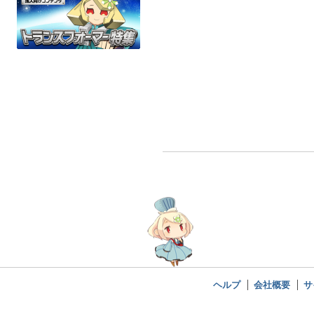
2nd planet
紙袋 マットブラック
式販売台
オリジナル
AliceDISP
アリスブックス
全年齢
ックス×ねこの
アリスブックス特製グッズ
アリスブ
全年齢
アリスブック
全年
ヘルプ
会社概要
サ