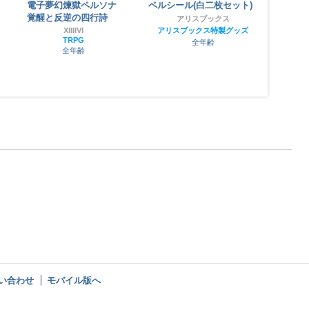
電子夢幻煉獄ペルソナ
ベルシール(白二枚セット)
P
覚醒と反逆の四行詩
アリスブックス
XIIIIVI
アリスブックス特製グッズ
TRPG
全年齢
全年齢
い合わせ
モバイル版へ