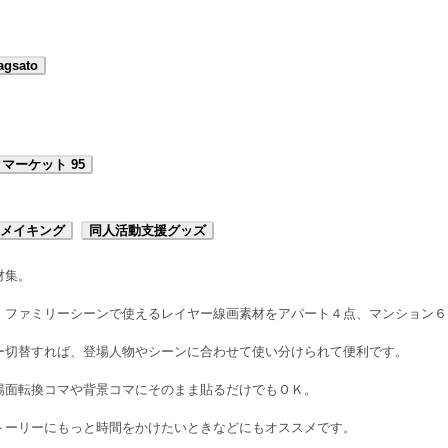
agsato
マーケット 95
メイキング
同人活動支援グッズ
材集。
、ファミリーシーンで使えるレイヤー線画素材をアパート４点、マンション６
ー切替すれば、登場人物やシーンに合わせて使い分けられて便利です。
場面転換コマや背景コマにそのまま貼るだけでもＯＫ。
トーリーにもっと時間をかけたいときなどにもオススメです。