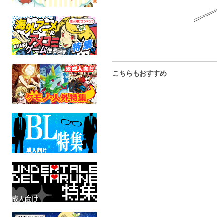
こちらもおすすめ
Illustration making
アリスブックスA4手提げ
同人誌即売会