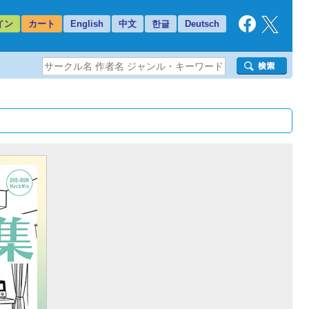
イン
カート
English
中文
한글
Deutsch