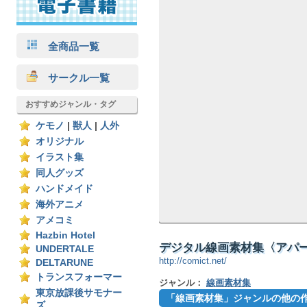
全商品一覧
サークル一覧
おすすめジャンル・タグ
ケモノ
|
獣人
|
人外
オリジナル
イラスト集
同人グッズ
ハンドメイド
海外アニメ
アメコミ
Hazbin Hotel
デジタル線画素材集〈アパート・
UNDERTALE
http://comict.net/
DELTARUNE
トランスフォーマー
ジャンル：
線画素材集
東京放課後サモナー
「線画素材集」ジャンルの他の
ズ