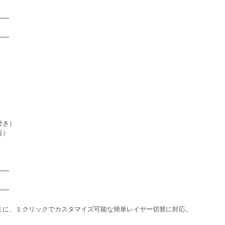
━━
━━
付き）
斎）
━━
━━
まに、１クリックでカスタマイズ可能な簡単レイヤー切替に対応。