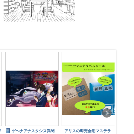
f
ゲヘナアナスタシス異聞
アリスの即売会用マステラ
レイ