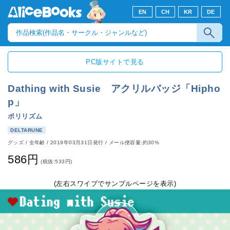
EN
CH
KR
DE
PC版サイトで見る
Dathing with Susie アクリルバッジ「Hipho
p」
ポリリズム
DELTARUNE
グッズ
/
全年齢
/
2019年03月31日発行
/ メール便容量:約30%
586円
(税抜:533円)
(左右スワイプでサンプルページを表示)