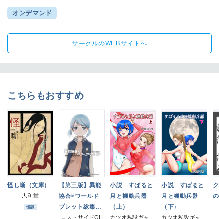
オンデマンド
サークルのWEBサイトへ
こちらもおすすめ
怪し噺（文庫）
【第三版】異能
小説 すばると
小説 すばると
ク
大和堂
協会×ワールド
月と機動兵器
月と機動兵器
の
プレット総集
（上）
（下）
怪談
編 上/world; c
ロストサイドCH
カツオ私設ギャラリー
カツオ私設ギャラリー