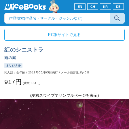
EN
CH
KR
DE
PC版サイトで見る
紅のシニストラ
雨の庭
オリジナル
同人誌
/
全年齢
/
2018年05月05日発行
/ メール便容量:約40%
917円
(税抜:834円)
(左右スワイプでサンプルページを表示)