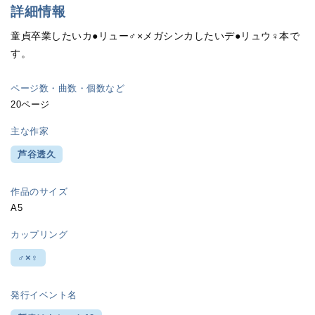
詳細情報
童貞卒業したいカ●リュー♂×メガシンカしたいデ●リュウ♀本で
す。
ページ数・曲数・個数など
20ページ
主な作家
芦谷透久
作品のサイズ
A5
カップリング
♂×♀
発行イベント名