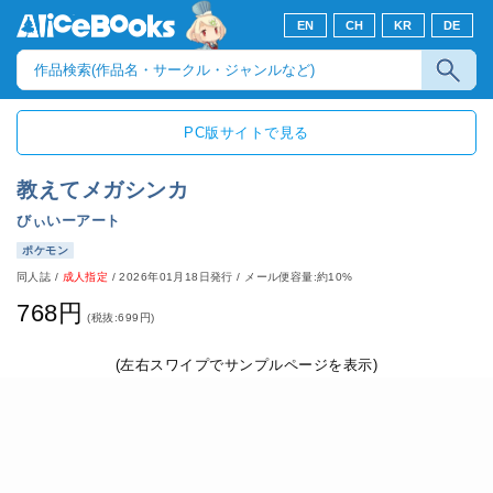
EN
CH
KR
DE
PC版サイトで見る
教えてメガシンカ
びぃいーアート
ポケモン
同人誌
/
成人指定
/
2026年01月18日発行
/ メール便容量:約10%
768円
(税抜:699円)
(左右スワイプでサンプルページを表示)