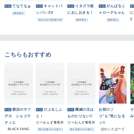
てなてなぁ
キャットパ
イタズラ狐
がんばるニ
R18
R18
R18
R18
R
ンパンズ4
におしおきを！
ャローテちゃん
に
ポケモン
2
キャットバスターズ
ポケモン
ポケモン
こちらもおすすめ
横浜のサフ
だぶるしふ
殲滅の主は
お前のソ
そ
R18
R18
R18
デカ ショコラ
と！
ものたりない!!
コ"も"気になる
み
ティエ
だーおんず養竜所
だーおんず養竜所
ッ!!
BLACK FANG
ほわいとばーど
モンスターハンター
モンスターハンター