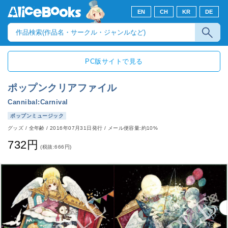
EN
CH
KR
DE
PC版サイトで見る
ポップンクリアファイル
Cannibal:Carnival
ポップンミュージック
グッズ
/
全年齢
/
2016年07月31日発行
/ メール便容量:約10%
732円
(税抜:666円)