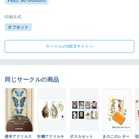
FEEL SO GOOD35
印刷方式
オフセット
サークルのWEBサイトへ
同じサークルの商品
標本アクリルス
牡蠣アクリルキ
ポスカセット
きのこのレター
切