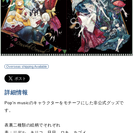
Overseas shipping Available
詳細情報
Pop'n musicのキャラクターをモチーフにした非公式グッズで
す。
表裏二種類の絵柄でそれぞれ
表：リデル、キリコ、目目、ロキ、カゴメ