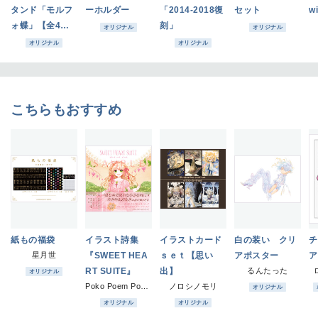
タンド「モルフ
ーホルダー
「2014-2018復
セット
w
ォ蝶」【全4
刻」
オリジナル
オリジナル
種】
オリジナル
オリジナル
こちらもおすすめ
紙もの福袋
イラスト詩集
イラストカード
白の装い クリ
チ
星月世
『SWEET HEA
ｓｅｔ【思い
アポスター
ア
RT SUITE』
出】
るんたった
オリジナル
Poko Poem Pocket
ノロシノモリ
オリジナル
オリジナル
オリジナル