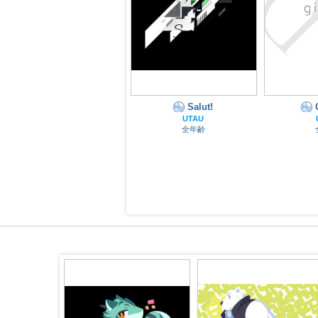
Salut!
黄昏は龍の夢の中にあ
UTAU
る。
全年齢
UTAU
全年齢