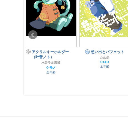
 Style
アクリルキーホルダー
想い出とバフェット
cords
（叶音ノト）
たぬ処
OID
UTAU
水音ラル海域
齢
全年齢
ケモノ
全年齢