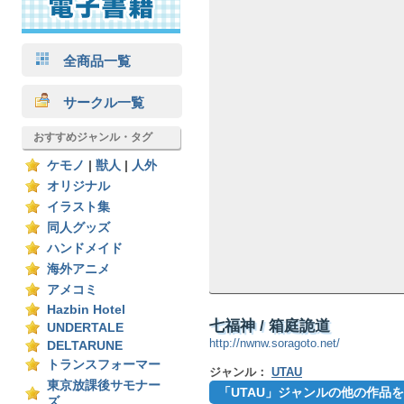
全商品一覧
サークル一覧
おすすめジャンル・タグ
ケモノ
|
獣人
|
人外
オリジナル
イラスト集
同人グッズ
ハンドメイド
海外アニメ
アメコミ
Hazbin Hotel
七福神 / 箱庭詭道
UNDERTALE
http://nwnw.soragoto.net/
DELTARUNE
トランスフォーマー
ジャンル：
UTAU
東京放課後サモナー
「UTAU」ジャンルの他の作品
ズ