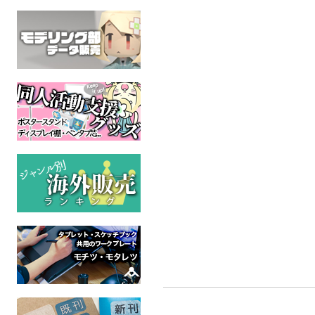
PSY
G.C.M
鏡音バラードソング集
G.C.M Re
2『ふたりのねがい また、
音楽の先生と教頭
VOCAL
オリジナル
ここで』
全年
全年齢
G.C.M Records
VOCALOID
全年齢