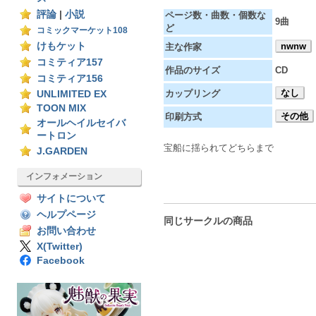
評論
|
小説
ページ数・曲数・個数な
9曲
ど
コミックマーケット108
けもケット
nwnw
主な作家
コミティア157
作品のサイズ
CD
コミティア156
なし
カップリング
UNLIMITED EX
TOON MIX
その他
印刷方式
オールヘイルセイバ
ートロン
宝船に揺られてどちらまで
J.GARDEN
インフォメーション
サイトについて
ヘルプページ
同じサークルの商品
お問い合わせ
X(Twitter)
Facebook