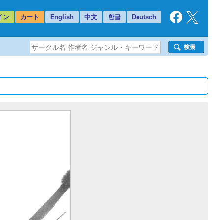
イン
カート
English
中文
한글
Deutsch