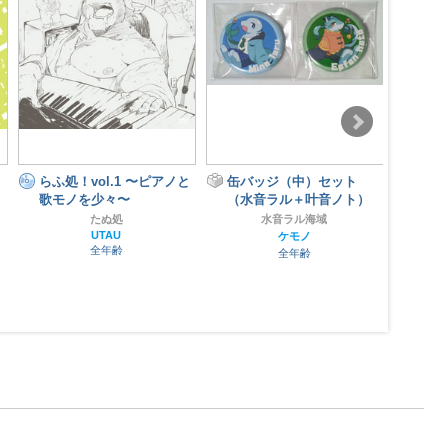
らふ処！vol.1 〜ピアノと
缶バッジ（中）セット
【イ
歌モノを少々〜
（水音ラル＋叶音ノト）
華版】
SING
たぬ処
水音ラル海域
Bea
UTAU
ケモノ
全年齢
全年齢