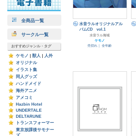
全商品一覧
水音ラルオリジナルアル
バムCD vol.1
サークル一覧
水音ラル海域
ケモノ
売切れ｜
全年齢
おすすめジャンル・タグ
ケモノ
|
獣人
|
人外
オリジナル
イラスト集
同人グッズ
ハンドメイド
海外アニメ
アメコミ
Hazbin Hotel
UNDERTALE
DELTARUNE
トランスフォーマー
東京放課後サモナー
ズ