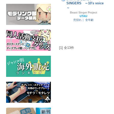
SINGERS ～10's voice
～
Beast Singer Project
UTAU
売切れ｜
全年齢
[1] 全13件