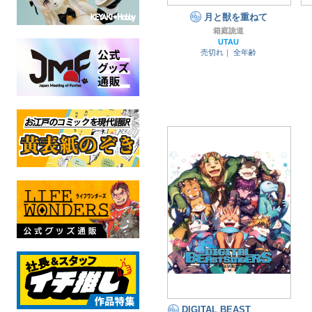
月と獣を重ねて
箱庭詭道
UTAU
売切れ｜
全年齢
DIGITAL BEAST