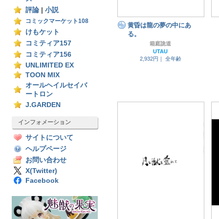
評論
|
小説
コミックマーケット108
黄昏は龍の夢の中にあ
けもケット
る。
コミティア157
箱庭詭道
UTAU
コミティア156
2,932円｜
全年齢
UNLIMITED EX
TOON MIX
オールヘイルセイバ
ートロン
J.GARDEN
インフォメーション
サイトについて
ヘルプページ
お問い合わせ
X(Twitter)
Facebook