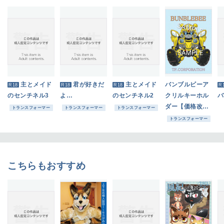
主とメイド
君が好きだ
主とメイド
バンブルビーア
R18
R18
R18
R
のセンチネル3
よ…
のセンチネル2
クリルキーホル
バ
ダー【価格改定
トランスフォーマー
トランスフォーマー
トランスフォーマー
版】
トランスフォーマー
こちらもおすすめ