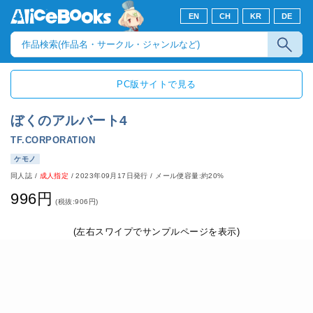
EN
CH
KR
DE
PC版サイトで見る
ぼくのアルバート4
TF.CORPORATION
ケモノ
同人誌
/
成人指定
/
2023年09月17日発行
/ メール便容量:約20%
996円
(税抜:906円)
(左右スワイプでサンプルページを表示)