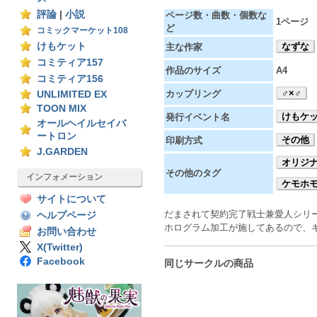
評論
|
小説
ページ数・曲数・個数な
1ページ
ど
コミックマーケット108
けもケット
なずな
主な作家
コミティア157
作品のサイズ
A4
コミティア156
♂×♂
カップリング
UNLIMITED EX
TOON MIX
けもケッ
発行イベント名
オールヘイルセイバ
ートロン
その他
印刷方式
J.GARDEN
オリジ
その他のタグ
インフォメーション
ケモホ
サイトについて
だまされて契約完了戦士兼愛人シリ
ヘルプページ
ホログラム加工が施してあるので、キ
お問い合わせ
X(Twitter)
Facebook
同じサークルの商品