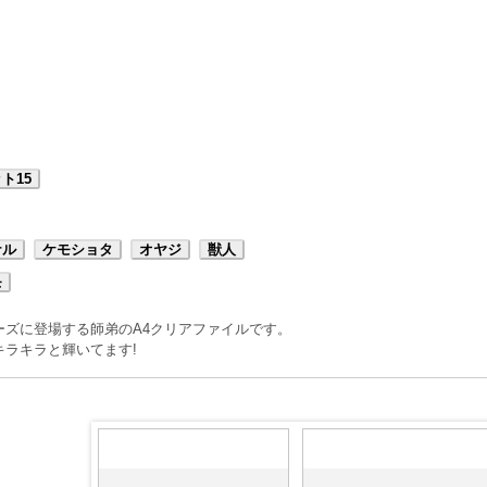
ト15
ナル
ケモショタ
オヤジ
獣人
モ
ーズに登場する師弟のA4クリアファイルです。
ラキラと輝いてます!