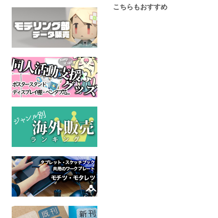
こちらもおすすめ
薬味忍法帖ぬいぐるみ
ハバキ コラボカフェ風ア
男児、
（ワサビ）小 / ごろうじ
クリルスタンド
兵どもが
ろう
ケモ
ちゃまめ堂
全年
龍脈のアナザーエイドスR
ごろうじろう
全年齢
ケモノ
全年齢