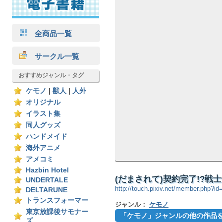
全商品一覧
サークル一覧
おすすめジャンル・タグ
ケモノ
|
獣人
|
人外
オリジナル
イラスト集
同人グッズ
ハンドメイド
海外アニメ
アメコミ
Hazbin Hotel
(だまされて)契約完了!?戦士兼
UNDERTALE
http://touch.pixiv.net/member.php?i
DELTARUNE
トランスフォーマー
ジャンル：
ケモノ
東京放課後サモナー
「ケモノ」ジャンルの他の作品
ズ