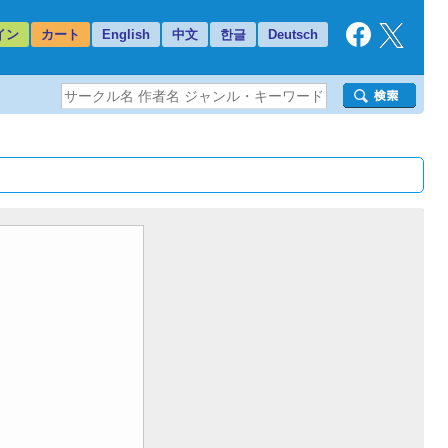
イン
カート
English
中文
한글
Deutsch