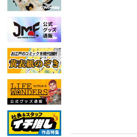
けもっ娘☆POLICE美鈴さ
主とメイドのセンチネル
主とメイドの
ん3
トランスフォーマー
トランスフ
成人指定
成人
ケモノ
成人指定