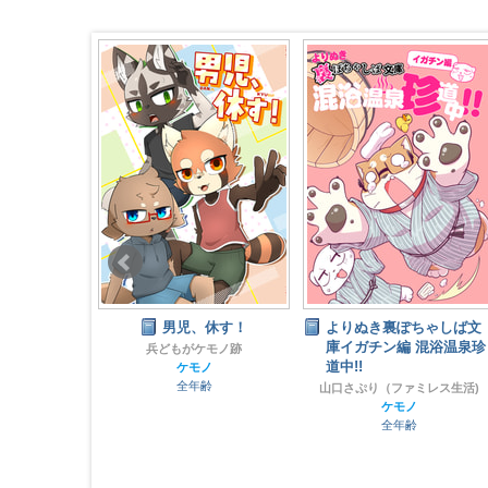
休す！
よりぬき裏ぽちゃしば文
ギアンサルアクリルスタ
庫イガチン編 混浴温泉珍
ンド
ケモノ跡
道中!!
ノ
トラトラ屋
齢
ライブ・ア・ヒーロー！
山口さぷり（ファミレス生活)
全年齢
ケモノ
全年齢