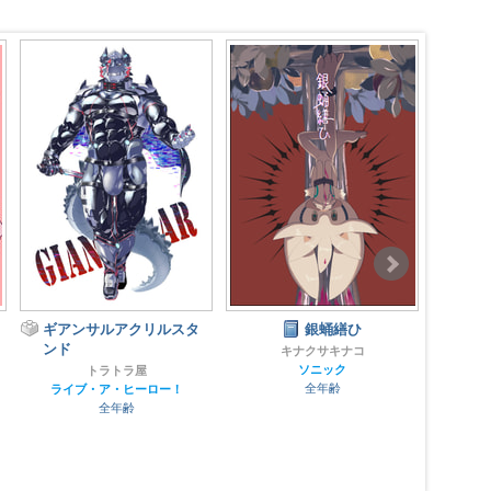
銀蛹繕ひ
メスケモボンデージ女王
ドメ
様合同誌
キナクサキナコ
龍脈
ソニック
ネフラデルS.P.A.
全年齢
ケモノ
成人指定