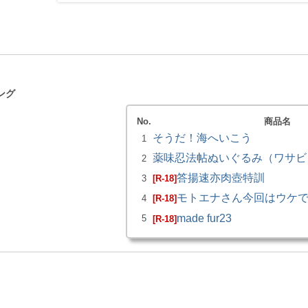
ング
No.
商品名
そうだ！海へいこう
1
薬味忍法帖ぬいぐるみ（ワサビ）
2
答揚速亦肉壺特訓
3
[R-18]
モトエナさん今回はウケ
4
[R-18]
made fur23
5
[R-18]