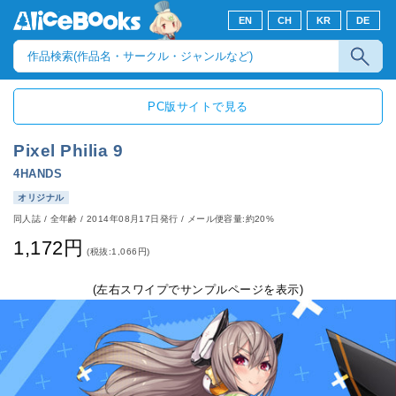
EN
CH
KR
DE
PC版サイトで見る
Pixel Philia 9
4HANDS
オリジナル
同人誌
/
全年齢
/
2014年08月17日発行
/ メール便容量:約20%
1,172円
(税抜:1,066円)
(左右スワイプでサンプルページを表示)