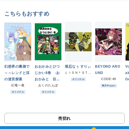
こちらもおすすめ
幻想界の裏側で
おおかみとひつ
堪忍なぅ すりぃ
BEYOND ARO
V
～～レンドと涼
じかい8巻 -お
ＬＩＯＮ＊ＳＴＡＲ
UND
al
の迷宮探索
おかみと 目覚
CODE-49
Ge
オリジナル
幻竜一夜
めたひつじかい-
おくのたんぼ
東方Project
オリジナル
オリジナル
売切れ