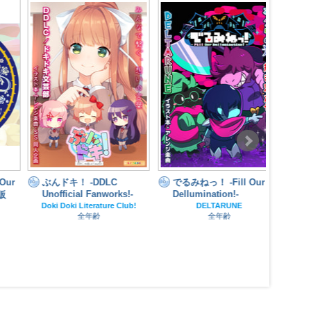
ぶんドキ！ -DDLC
でるみねっ！ -Fill Our
でたみ
Unofficial Fanworks!-
Dellumination!-
Deter
Doki Doki Literature Club!
DELTARUNE
全年齢
全年齢