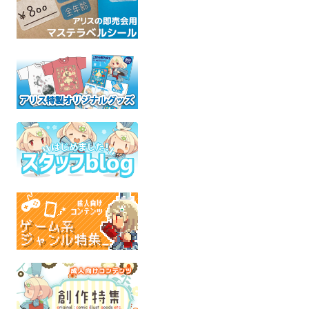
ぶんドキ！ -DDLC
でるみねっ！ -Fill Our
でたみね2！ -
Unofficial Fanworks!-
Dellumination!-
Determinatio
oki Doki Literature Club!
DELTARUNE
UNDER
全年齢
全年齢
全年