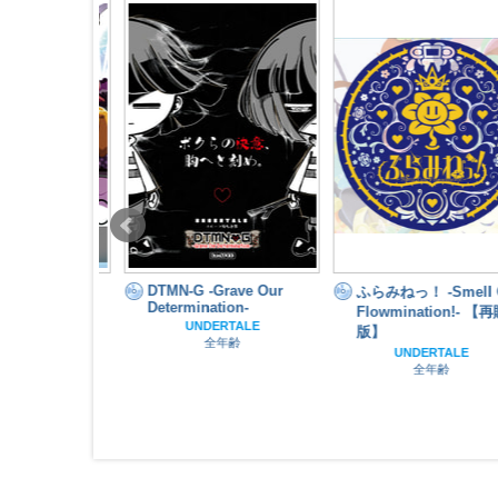
DTMN-G -Grave Our
Keep Our
ふらみねっ！ -Smell Our
Determination-
n!-
Flowmination!- 【再販
UNDERTALE
TALE
版】
全年齢
齢
UNDERTALE
全年齢