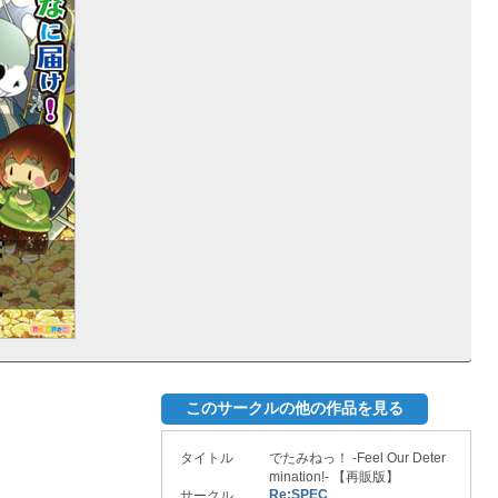
このサークルの他の作品を見る
タイトル
でたみねっ！ -Feel Our Deter
mination!- 【再販版】
Re:SPEC
サークル