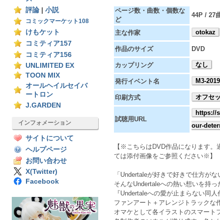
評論
|
小説
ページ数・曲数・個数な
44P / 27
ど
コミックマーケット108
けもケット
otokaz
主な作家
コミティア157
作品のサイズ
DVD
コミティア156
なし
カップリング
UNLIMITED EX
TOON MIX
M3-201
発行イベント名
オールヘイルセイバ
ートロン
オフセ
印刷方式
J.GARDEN
https:/
試聴用URL
インフォメーション
our-dete
サイトについて
【※こちらはDVD作品になります
ヘルプページ
ては添付画像をご参照ください※】
お問い合わせ
X(Twitter)
「Undertaleが好きで好きで仕
Facebook
そんなUndertaleへの熱い想いを
『Undertaleへの愛が止まらない
ファンアート＋アレンジトラックな
オマケとして各イラストのスマート