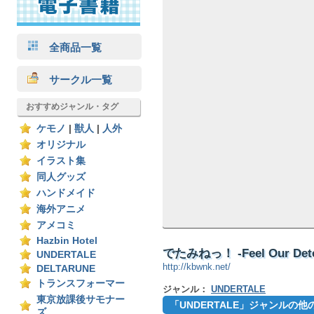
全商品一覧
サークル一覧
おすすめジャンル・タグ
ケモノ
|
獣人
|
人外
オリジナル
イラスト集
同人グッズ
ハンドメイド
海外アニメ
アメコミ
Hazbin Hotel
でたみねっ！ -Feel Our Dete
UNDERTALE
http://kbwnk.net/
DELTARUNE
トランスフォーマー
ジャンル：
UNDERTALE
東京放課後サモナー
「UNDERTALE」ジャンルの
ズ