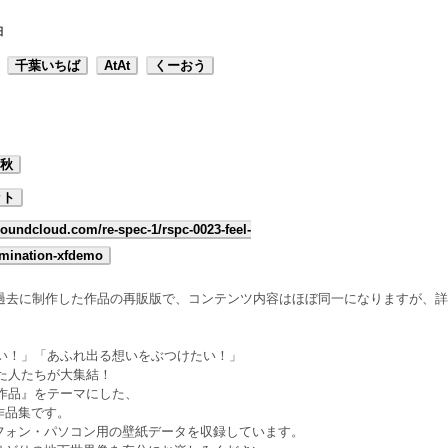
曲
千葉いちば
AtAt
くーおう
9秋
ット
/soundcloud.com/re-spec-1/rspc-0023-feel-
rmination-xfdemo
。過去に制作した作品の再販版で、コンテンツ内容はほぼ同一になりますが、
方がない！」「あふれ出る想いをぶつけたい！」
持った人たちが大集結！
同人作品』をテーマにした、
作品集です。
フォン・パソコン用の壁紙データを収録しています。