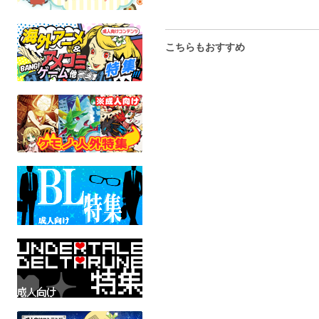
こちらもおすすめ
Rubbing nos
スパムトンとテナのマジ
Nの底
heart
カル⭐︎パワー♡仲直り大作
skrit
わんこ
UNDERTALE
戦K
全年齢
UNDER
ラタラタしてんじゃね〜よ
全年
DELTARUNE
全年齢