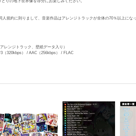
りどりの地下世界像を存分にお楽しみください。
leの同人規約に則りまして、音楽作品はアレンジトラックが全体の70％以上に
、アレンジトラック、壁紙データ入り）
20kbps） / AAC（256kbps） / FLAC
。