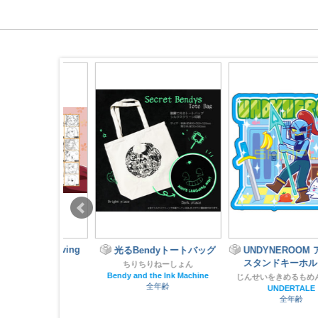
e × Loving
光るBendyトートバッグ
UNDYNEROOM アクリ
スタンドキーホルダー
ちりちりねーしょん
もち。
Bendy and the Ink Machine
じんせいをきめるもめんどうふ
TALE
全年齢
UNDERTALE
齢
全年齢