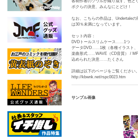
各制作者のソウルが織り成す、色と
ボクらの決意、みんなにとどけ！
なお、こちらの作品は、Underta
は30％未満になっています。
セット内容：
DVDトールスリムケース……1つ
データDVD……1枚（各種イラスト
楽曲形式……WAVE（CD音質） / MP3（3
込められた決意……たくさん
詳細は以下のページをご覧ください
http://kbwnk.net/rspc0023.htm
サンプル画像