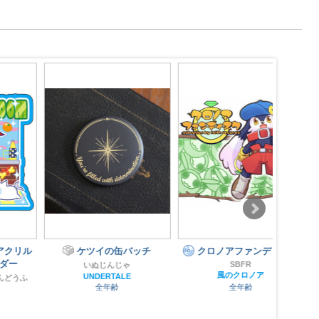
ル
ケツイの缶バッチ
クロノアファンディスク
犬
SBFR
いぬじんじゃ
風のクロノア
UNDERTALE
全年齢
全年齢