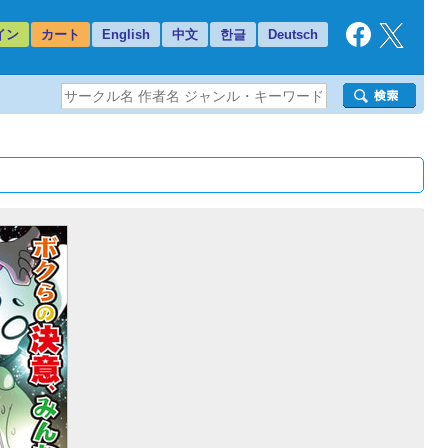
イン
カート
English
中文
한글
Deutsch