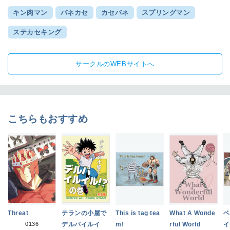
キン肉マン
バネカセ
カセバネ
スプリングマン
ステカセキング
サークルのWEBサイトへ
こちらもおすすめ
Threat
テランの小屋で
This is tag tea
What A Wonde
ベ
0136
デルパイルイ
m!
rful World
イ