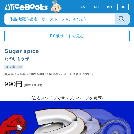
EN
CH
KR
DE
PC版サイトで見る
Sugar spice
たのしもうぜ
キン肉マン
同人誌
/
全年齢
/
2025年03月16日発行
/ メール便容量:約20%
990円
(税抜:900円)
(左右スワイプでサンプルページを表示)