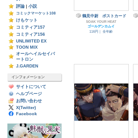
評論
|
小説
コミックマーケット108
鶴見中尉 ポストカード
けもケット
SOAK YOUR HEAT
ゴールデンカムイ
コミティア157
116円｜
全年齢
コミティア156
UNLIMITED EX
TOON MIX
オールヘイルセイバ
ートロン
J.GARDEN
インフォメーション
サイトについて
ヘルプページ
お問い合わせ
X(Twitter)
Facebook