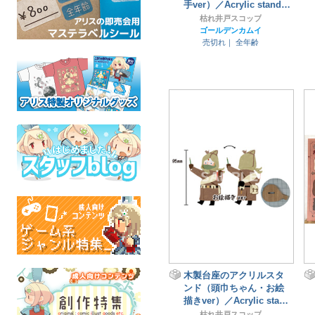
手ver）／Acrylic stand
"Vasily the sniper"
枯れ井戸スコップ
ゴールデンカムイ
売切れ｜
全年齢
木製台座のアクリルスタ
ンド（頭巾ちゃん・お絵
描きver）／Acrylic stand
"Vasily the artist"
枯れ井戸スコップ