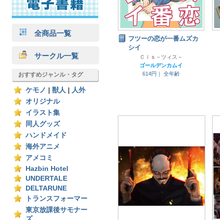
全商品一覧
フツーの恋が一番ムズカ
シイ
サークル一覧
Ｃｉｓ－ツィス－
ゴールデンカムイ
614円｜
全年齢
おすすめジャンル・タグ
ケモノ
|
獣人
|
人外
オリジナル
イラスト集
同人グッズ
ハンドメイド
海外アニメ
アメコミ
Hazbin Hotel
UNDERTALE
DELTARUNE
トランスフォーマー
東京放課後サモナー
ズ