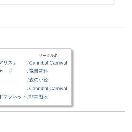
サークル名
アリス」
Cannibal:Carnival
/
カード
竜目竜科
/
森の小径
/
」
Cannibal:Carnival
/
ドマグネット
非常階段
/