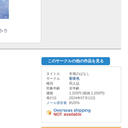
このサークルの他の作品を見る
タイトル
冬猫のはなし
サークル
彩音色
種別
同人誌
対象年齢
全年齢
価格
1,320円 (税抜:1,200円)
発行日
2024年07月12日
メール便容量
約20%