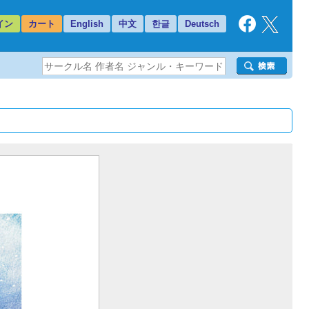
イン
カート
English
中文
한글
Deutsch