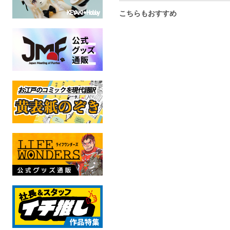
こちらもおすすめ
可動アートドール F.O.N
型抜きメッセージカード5
ポスカセッ
ぞう
枚セット【2】
アリス」
Azoth
Cannibal:C
にじのひとひら
ケモノ
オリジ
オリジナル
全年齢
全年
全年齢