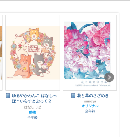
花と草のさざめき
あしあと
sunoya
今日のできごと
オリジナル
オリジナル
全年齢
全年齢