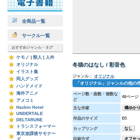
全商品一覧
サークル一覧
おすすめジャンル・タグ
ケモノ
|
獣人
|
人外
冬猫のはなし / 彩音色
オリジナル
イラスト集
ジャンル：
オリジナル
同人グッズ
「オリジナル」ジャンルの他の
ハンドメイド
海外アニメ
ページ数・曲数・個数な
48ページ
ど
アメコミ
Hazbin Hotel
橘ゆか
主な作家
UNDERTALE
作品のサイズ
B5
DELTARUNE
トランスフォーマー
なし
カップリング
東京放課後サモナー
オフセ
印刷方式
ズ