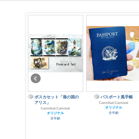
ト「港の国の
パスポート風手帳
ゆるやかわんこ はなしっ
ぽ＊いらすとぶっく２
Cannibal:Carnival
オリジナル
arnival
はなしっぽ
全年齢
ナル
動物
齢
全年齢