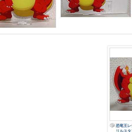
恐竜王レチリード アク
恐竜王レ
リルスタンド [100mm x
リルスタン