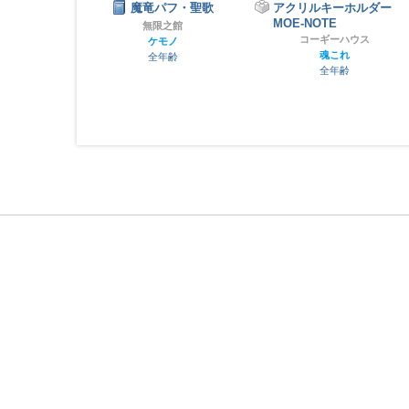
フ・聖歌
アクリルキーホルダー
薬味忍法帖ぬいぐるみ3
MOE-NOTE
セット / ごろうじろう
之館
コーギーハウス
モノ
ごろうじろう
魂これ
年齢
ケモノ
全年齢
全年齢