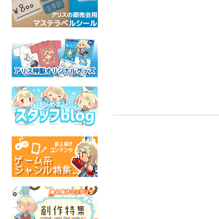
竜とけもの図鑑 海編
肥前 地魂男児／喰魂男
魔竜パ
児アクリルスタンド
竜目竜科
無限
オリジナル
ケ
豚 出没注意
全年齢
全
魂これ
全年齢