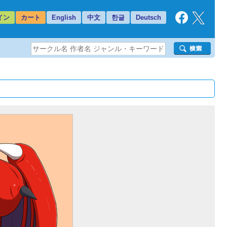
イン
カート
English
中文
한글
Deutsch