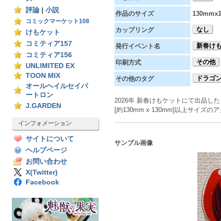
評論
|
小説
作品のサイズ
130mmx
コミックマーケット108
なし
カップリング
けもケット
コミティア157
新春けも
発行イベント名
コミティア156
その他
印刷方式
UNLIMITED EX
TOON MIX
ドラゴ
その他のタグ
オールヘイルセイバ
ートロン
2026年 新春けもケットにて出品した
J.GARDEN
[約130mm x 130mm]以上サイ
インフォメーション
サイトについて
サンプル画像
ヘルプページ
お問い合わせ
X(Twitter)
Facebook