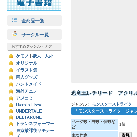
全商品一覧
サークル一覧
おすすめジャンル・タグ
ケモノ
|
獣人
|
人外
オリジナル
イラスト集
同人グッズ
ハンドメイド
海外アニメ
恐竜王レチリード アクリルスタン
アメコミ
ジャンル：
モンスターストライク
Hazbin Hotel
「モンスターストライク」ジャ
UNDERTALE
DELTARUNE
ページ数・曲数・個数な
トランスフォーマー
1個
ど
東京放課後サモナー
呑尾
主な作家
ズ