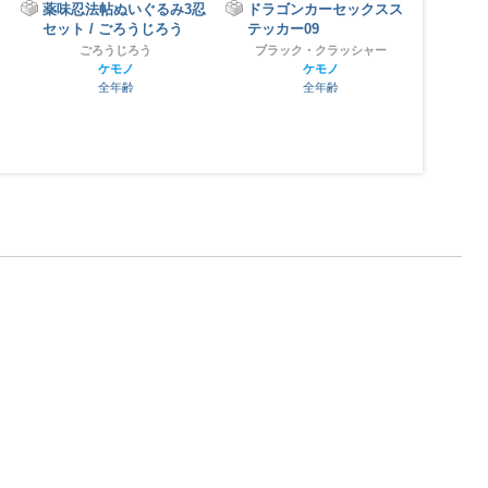
忍
ドラゴンカーセックスス
ドラゴンステッカー012
遠江
テッカー09
児ア
ブラック・クラッシャー
ケモノ
ブラック・クラッシャー
全年齢
ケモノ
全年齢