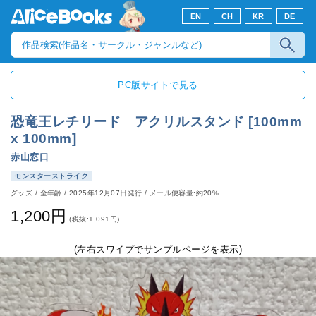
EN
CH
KR
DE
PC版サイトで見る
恐竜王レチリード アクリルスタンド [100mm
x 100mm]
赤山窓口
モンスターストライク
グッズ
/
全年齢
/
2025年12月07日発行
/ メール便容量:約20%
1,200円
(税抜:1,091円)
(左右スワイプでサンプルページを表示)