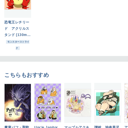
恐竜王レチリー
ド アクリルス
タンド [130mm
x 130mm]
モンスターストライ
ク
こちらもおすすめ
魔竜パフ・聖歌
Uncle Janitor
マーブルアクキ
讃岐 地魂男児
ア