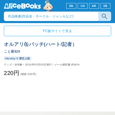
EN
CH
KR
DE
PC版サイトで見る
オルアリ缶バッチ(ハート/記者）
こと座828
Identity V 第五人格
グッズ
/
全年齢
/
2024年05月05日発行
/ メール便容量:約30%
220円
(税抜:200円)