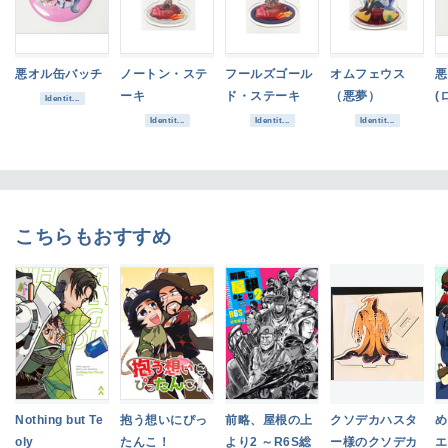
悪オル缶バッチ
ノートン・ステ
フールズゴール
オムフェウス
悪
ーキ
ド・ステーキ
（悪夢）
(
Identit...
Identit...
Identit...
Identit...
こちらもおすすめ
Nothing but Te
抱う想いにぴっ
前略、屋根の上
クソデカハスタ
め
oly
たんこ！
より2 ～R6S総
ー様のクソデカ
エ