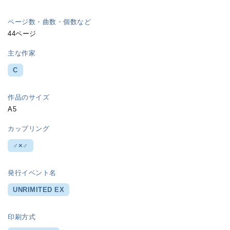
ページ数・曲数・個数など
44ページ
主な作家
C
作品のサイズ
A5
カップリング
♂×♂
発行イベント名
UNRIMITED EX
印刷方式