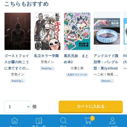
こちらもおすすめ
ゴーストフェイ
私立キラー学園
風氏兄妹 まと
アンドロイド識
R
スが霧の向こう
空色イン
め本2
別帯：バングル
(5
に来てすぐのこ
小麦と粉
型・黄(yellow)
へ
Dead by...
と。
空色イン
へこめ！鳩尾…。
九日ナインソール
Dead by...
Detroit...
カートに入れる
個
0