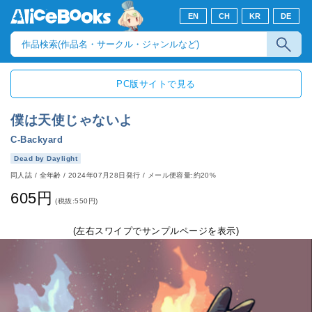
EN
CH
KR
DE
PC版サイトで見る
僕は天使じゃないよ
C-Backyard
Dead by Daylight
同人誌
/
全年齢
/
2024年07月28日発行
/ メール便容量:約20%
605円
(税抜:550円)
(左右スワイプでサンプルページを表示)