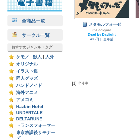
全商品一覧
メタモルフォーゼ
C-Backyard
サークル一覧
Dead by Daylight
495円｜
全年齢
おすすめジャンル・タグ
ケモノ
|
獣人
|
人外
オリジナル
イラスト集
同人グッズ
[1] 全4件
ハンドメイド
海外アニメ
アメコミ
Hazbin Hotel
UNDERTALE
DELTARUNE
トランスフォーマー
東京放課後サモナー
ズ