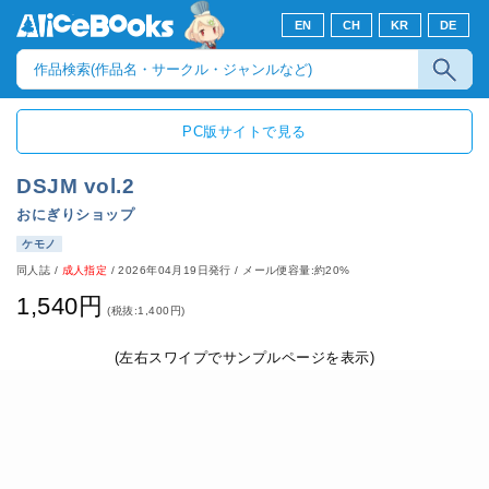
EN
CH
KR
DE
PC版サイトで見る
DSJM vol.2
おにぎりショップ
ケモノ
同人誌
/
成人指定
/
2026年04月19日発行
/ メール便容量:約20%
1,540円
(税抜:1,400円)
(左右スワイプでサンプルページを表示)