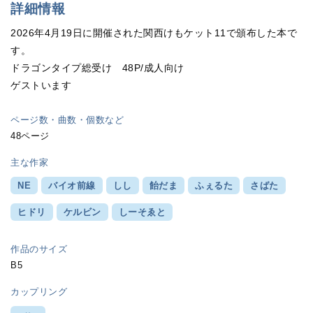
詳細情報
2026年4月19日に開催された関西けもケット11で頒布した本で
す。
ドラゴンタイプ総受け 48P/成人向け
ゲストいます
ページ数・曲数・個数など
48ページ
主な作家
NE
バイオ前線
しし
飴だま
ふぇるた
さばた
ヒドリ
ケルビン
しーそゑと
作品のサイズ
B5
カップリング