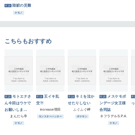
陸鮫の災難
R18
ケモノ
こちらもおすすめ
モトエナさ
王イキ乱
キミを泣か
メスケモボ
R18
R18
R18
R18
R
ん今回はウケで
交?!
せたりしない
ンデージ女王様
っ
お願いしま
increase増田
ふぐふぐ岬
合同誌
す！！
まんだら亭
ネフラデルS.P.A.
モンスターハンター
ポケモン
ケモノ
ケモノ