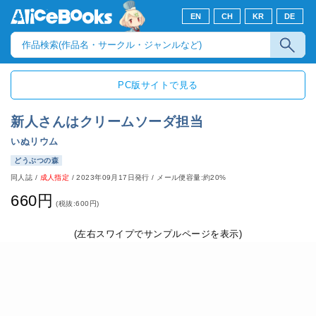
EN
CH
KR
DE
PC版サイトで見る
新人さんはクリームソーダ担当
いぬリウム
どうぶつの森
同人誌
/
成人指定
/
2023年09月17日発行
/ メール便容量:約20%
660円
(税抜:600円)
(左右スワイプでサンプルページを表示)