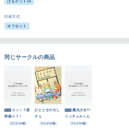
けもケット14
印刷方式
オフセット
同じサークルの商品
エッ！？産
ひととせのモし
魔法少女?!
R18
R18
卵薬ゥ？！
チェ
ミッチェルくん
どうぶつの森
どうぶつの森
どうぶつの森