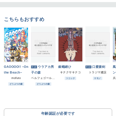
こちらもおすすめ
GAOOOO!! ~On
ウラアカ男
銀蛹繕ひ
口蜜腹剣
風
R18
R18
the Beach~
子の森
キナクサキナコ
トラジマ建設
ン
mofuto
ベルフェゴールの39
兵
ソニック
ケモノ
どうぶつの森
どうぶつの森
年齢認証が必要です