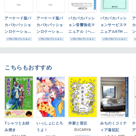
アーケード版パ
アーケード版パ
パカパカパッシ
パカパカパッシ
ア
カパカパッショ
カパカパッショ
ョン音響強化マ
ョンサービスマ
カ
ンロケーション
ンロケーション
ニュアル（ヘッ
ニュアル5TH P
ン
情報集デラック
情報集スタンダ
ドフォン端子
RINTING
情
パカパカパッション
パカパカパッション
パカパカパッション
パカパカパッション
ス版（2023年1
ード版（2023年
編）
ス
2月号）
8月号）
2
こちらもおすすめ
Tシャツとお好
いっしょにとろ
作家と宣伝
みちのくコミテ
チ
み焼き
うよ！
EUCARYA
ィア遠征記
ア