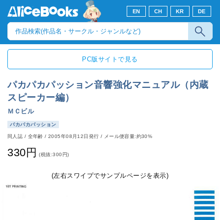
EN
CH
KR
DE
PC版サイトで見る
パカパカパッション音響強化マニュアル（内蔵
スピーカー編）
ＭＣビル
パカパカパッション
同人誌
/
全年齢
/
2005年08月12日発行
/ メール便容量:約30%
330円
(税抜:300円)
(左右スワイプでサンプルページを表示)