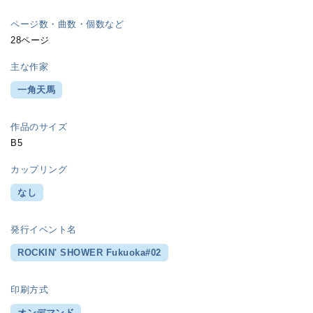
ページ数・曲数・個数など
28ページ
主な作家
一角天馬
作品のサイズ
B5
カップリング
なし
発行イベント名
ROCKIN' SHOWER Fukuoka#02
印刷方式
オンデマンド