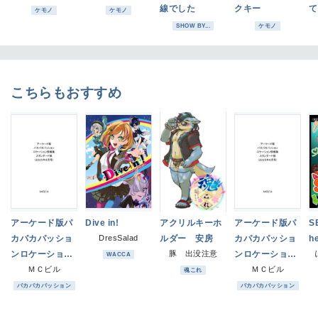
線でした
クキー
て
ケモノ
ケモノ
SHOW BY...
ケモノ
こちらもおすすめ
アーケード版パ
Dive in!
アクリルキーホ
アーケード版パ
SE
カパカパッショ
DresSalad
ルダー 安房
カパカパッショ
h
ンロケーション
豚 出没注意
ンロケーション
WACCA
情報集スタンダ
ＭＣビル
情報集デラック
ＭＣビル
魂これ
ード版（2025年
ス版（2025年1
パカパカパッション
パカパカパッション
8月号）
2月号）