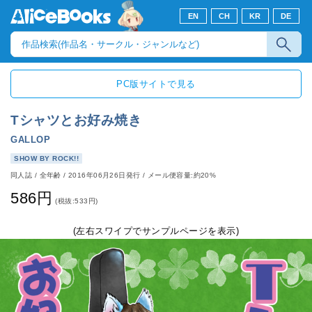
EN
CH
KR
DE
PC版サイトで見る
Tシャツとお好み焼き
GALLOP
SHOW BY ROCK!!
同人誌
/
全年齢
/
2016年06月26日発行
/ メール便容量:約20%
586円
(税抜:533円)
(左右スワイプでサンプルページを表示)