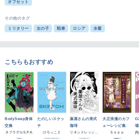
オフセット
その他のタグ
ミリタリー
女の子
戦車
ロシア
水着
こちらもおすすめ
BodySwap身体
たのしいスケッ
薬屋さんの美式
大正浪漫のカフ
O
交換
チ
珈琲
ェーレシピ集
場
ネフラデルS.P.A.
けろっこ２
リネンドレッシング
Ｓｅｐｐ
内