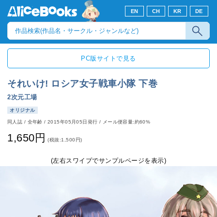
EN
CH
KR
DE
PC版サイトで見る
それいけ! ロシア女子戦車小隊 下巻
2次元工場
オリジナル
同人誌
/
全年齢
/
2015年05月05日発行
/ メール便容量:約60%
1,650円
(税抜:1,500円)
(左右スワイプでサンプルページを表示)