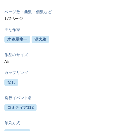
ページ数・曲数・個数など
172ページ
主な作家
才谷屋龍一
源大雅
作品のサイズ
A5
カップリング
なし
発行イベント名
コミティア112
印刷方式