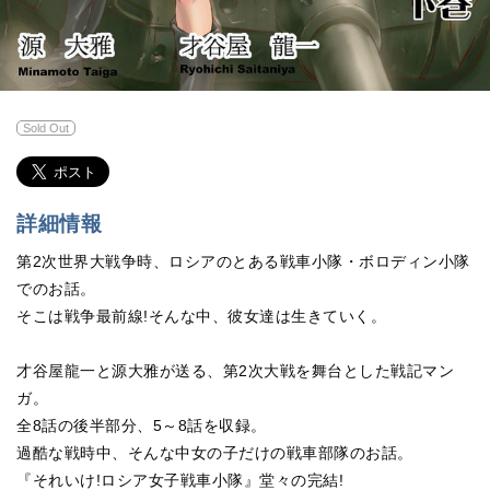
Sold Out
詳細情報
第2次世界大戦争時、ロシアのとある戦車小隊・ボロディン小隊
でのお話。
そこは戦争最前線!そんな中、彼女達は生きていく。
才谷屋龍一と源大雅が送る、第2次大戦を舞台とした戦記マン
ガ。
全8話の後半部分、5～8話を収録。
過酷な戦時中、そんな中女の子だけの戦車部隊のお話。
『それいけ!ロシア女子戦車小隊』堂々の完結!