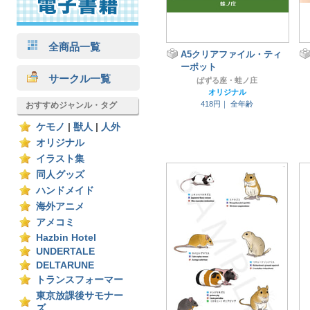
全商品一覧
A5クリアファイル・ティ
ーポット
サークル一覧
ぱずる座・蛙ノ庄
オリジナル
418円｜
全年齢
おすすめジャンル・タグ
ケモノ
|
獣人
|
人外
オリジナル
イラスト集
同人グッズ
ハンドメイド
海外アニメ
アメコミ
Hazbin Hotel
UNDERTALE
DELTARUNE
トランスフォーマー
東京放課後サモナー
ズ