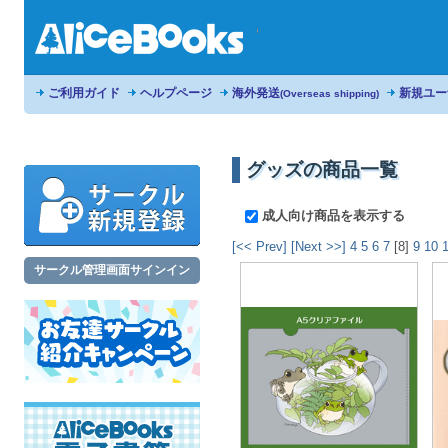
ご利用ガイド
ヘルプページ
海外発送
新規ユー
(Overseas shipping)
グッズの商品一覧
成人向け商品を表示する
[<< Prev]
[Next >>]
4
5
6
7
[8]
9
10
サークル管理画面サインイン