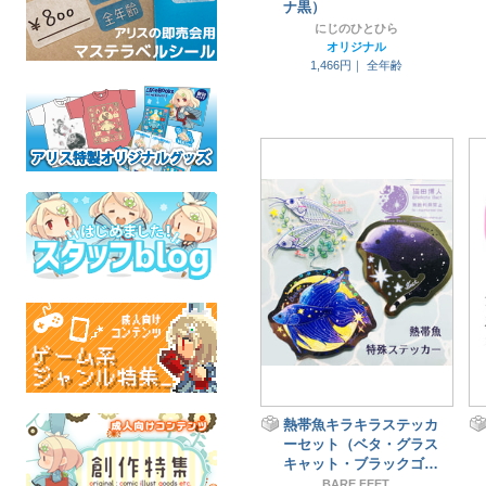
ナ黒）
にじのひとひら
オリジナル
1,466円｜
全年齢
熱帯魚キラキラステッカ
ーセット（ベタ・グラス
キャット・ブラックゴー
スト）
BARE FEET