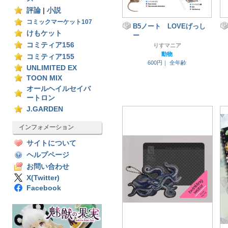
評論
|
小説
コミックマーケット107
B5ノート LOVEげっし
けもケット
ー
コミティア156
りすマニア
動物
コミティア155
600円｜
全年齢
UNLIMITED EX
TOON MIX
オールヘイルセイバ
ートロン
J.GARDEN
インフォメーション
サイトについて
ヘルプページ
お問い合わせ
X(Twitter)
Facebook