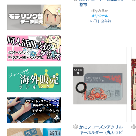
都市
ほなみるか
オリジナル
165円｜
全年齢
かにフローズンアクリル
キーホルダー（丸カラビ