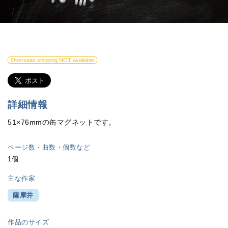
Overseas shipping NOT available
詳細情報
51×76mmの缶マグネットです。
ページ数・曲数・個数など
1個
主な作家
薩摩井
作品のサイズ