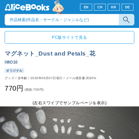
EN
CH
KR
DE
PC版サイトで見る
マグネット_Dust and Petals_花
IMO10
オリジナル
グッズ
/
全年齢
/
2026年06月07日発行
/ メール便容量:約30%
770円
(税抜:700円)
(左右スワイプでサンプルページを表示)