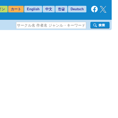
イン
カート
English
中文
한글
Deutsch