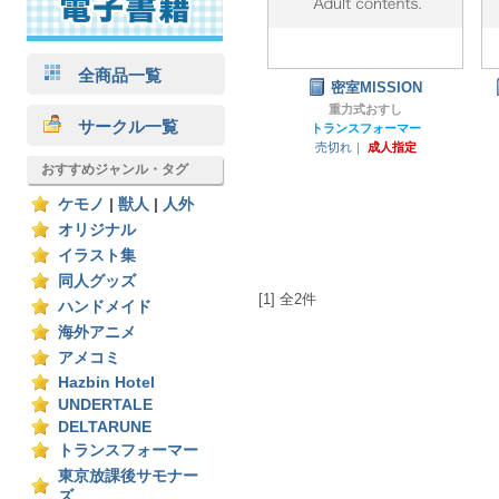
全商品一覧
密室MISSION
重力式おすし
サークル一覧
トランスフォーマー
売切れ｜
成人指定
おすすめジャンル・タグ
ケモノ
|
獣人
|
人外
オリジナル
イラスト集
同人グッズ
[1] 全2件
ハンドメイド
海外アニメ
アメコミ
Hazbin Hotel
UNDERTALE
DELTARUNE
トランスフォーマー
東京放課後サモナー
ズ