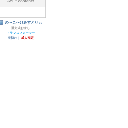
の〜こ〜けみすとりぃ
重力式おすし
トランスフォーマー
売切れ｜
成人指定