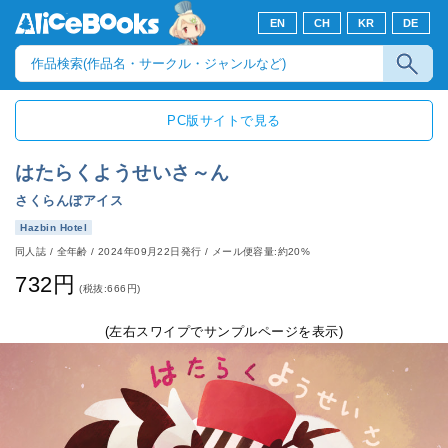
EN
CH
KR
DE
PC版サイトで見る
はたらくようせいさ～ん
さくらんぼアイス
Hazbin Hotel
同人誌
/
全年齢
/
2024年09月22日発行
/ メール便容量:約20%
732円
(税抜:666円)
(左右スワイプでサンプルページを表示)