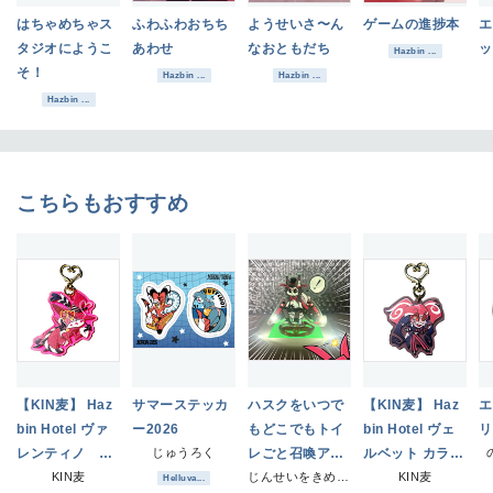
はちゃめちゃス
ふわふわおちち
ようせいさ〜ん
ゲームの進捗本
エ
タジオにようこ
あわせ
なおともだち
ッ
Hazbin ...
そ！
Hazbin ...
Hazbin ...
Hazbin ...
こちらもおすすめ
【KIN麦】 Haz
サマーステッカ
ハスクをいつで
【KIN麦】 Haz
エ
bin Hotel ヴァ
ー2026
もどこでもトイ
bin Hotel ヴェ
リ
レンティノ カ
じゅうろく
レごと召喚アク
ルベット カラー
ラーアクリルキ
KIN麦
スタ
じんせいをきめるもめんどうふ
アクリルキーホ
KIN麦
Helluva...