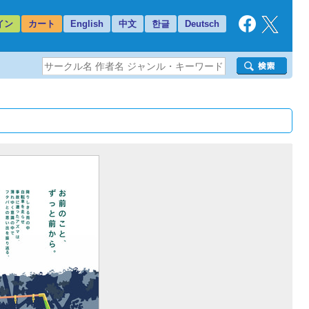
イン
カート
English
中文
한글
Deutsch