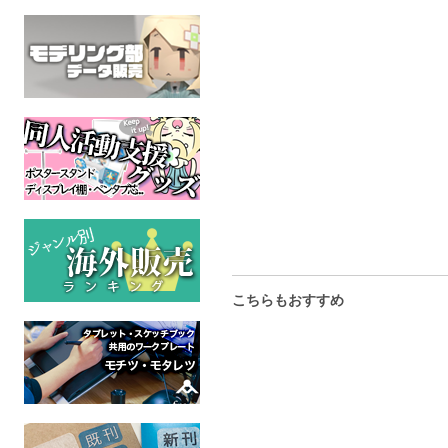
two of us
クロネコメール便（仮）
クロネコメ
MONUMENT
ケモノ
素晴らしき
全年齢
ケモノ
ケモ
全年齢
全年
こちらもおすすめ