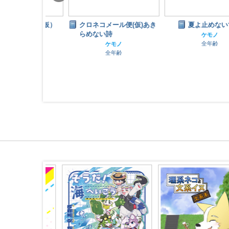
ール便（仮）
クロネコメール便(仮)あき
夏よ止めないで⑤
嘘
らめない詩
ケモノ
全年齢
ノ
ケモノ
齢
全年齢