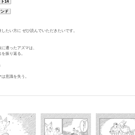
ト14
マンド
験したい方に ぜひ読んでいただきたいです。
故に遭ったアズマは、
出を振り返る。
』
マは意識を失う。