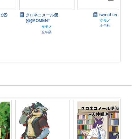
two of us
クロネコメール便
クロ
MON
(仮)MOMENT
ケモノ
全年齢
ケモノ
全年齢