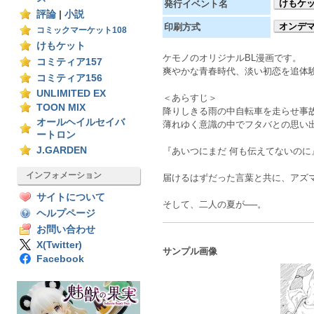
けもケッ
発行イベント名
評論
|
小説
オンデ
印刷方式
コミックマーケット108
けもケット
ケモノのオリジナルBL漫画です。
コミティア157
爽やかな青春時代、淡い初恋を追体
コミティア156
UNLIMITED EX
＜あらすじ＞
TOON MIX
降りしきる雨の中自転車を走らせ事
オールヘイルセイバ
薄れゆく意識の中でフタバとの思い
ートロン
J.GARDEN
『あいつにまだ 何も伝えてないのに
インフォメーション
届けるはずだった言葉と共に、アズ
サイトについて
そして、二人の夏が──。
ヘルプページ
お問い合わせ
X(Twitter)
サンプル画像
Facebook