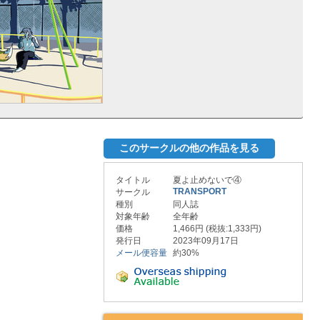
このサークルの他の作品を見る
タイトル
夏よ止めないで④
TRANSPORT
サークル
種別
同人誌
対象年齢
全年齢
価格
1,466円 (税抜:1,333円)
発行日
2023年09月17日
メール便容量
約30%