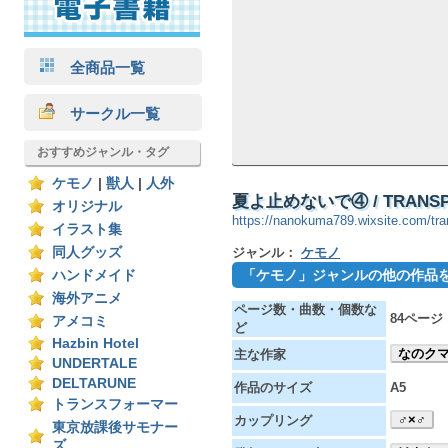
全商品一覧
サークル一覧
おすすめジャンル・タグ
ケモノ
|
獣人
|
人外
夏よ止めないで④ / TRANSP
オリジナル
https://nanokuma789.wixsite.com/tra
イラスト集
同人グッズ
ジャンル：
ケモノ
「ケモノ」ジャンルの他の作品
ハンドメイド
海外アニメ
ページ数・曲数・個数な
84ページ
アメコミ
ど
Hazbin Hotel
なのク
主な作家
UNDERTALE
DELTARUNE
作品のサイズ
A5
トランスフォーマー
♂×♂
カップリング
東京放課後サモナー
ズ