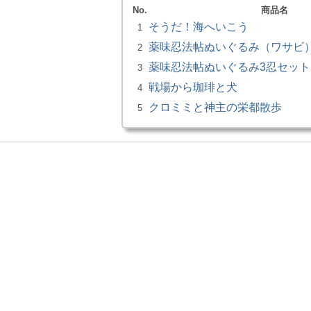
No.
商品名
そうだ！海へいこう
1
薬味忍法帖ぬいぐるみ（ワサビ）小
2
薬味忍法帖ぬいぐるみ3忍セット 
3
戦場から珈琲と犬
4
クロミミと神主の栄都散歩
5