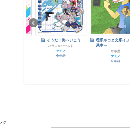
ズートピア
そうだ！海へいこう
理系ネコと文系イヌ ー文
系本ー
箱
パラレルワールド
ピア
ケモノ
サネ屋
齢
全年齢
ケモノ
全年齢
ング