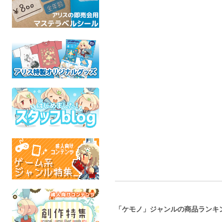
醒めない長い夢 総集編
戦場から珈琲と犬
俺たちの
２
リネンドレッシング
巣
ケモノ
ズート
蒼い時のちびっ子たち
全年齢
全年
ケモノ
全年齢
「ケモノ」ジャンルの商品ランキ