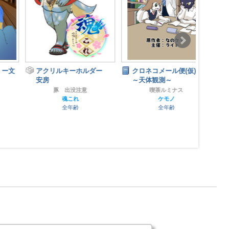
SEL
アクリルキーホルダー
クロネコメール便(仮)
安房
～天体観測～
豚 出没注意
喫茶ルミナス
魂これ
ケモノ
全年齢
全年齢