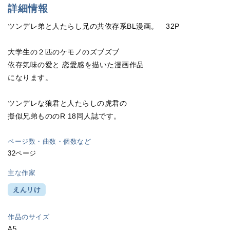
詳細情報
ツンデレ弟と人たらし兄の共依存系BL漫画。 32P
大学生の２匹のケモノのズブズブ
依存気味の愛と 恋愛感を描いた漫画作品
になります。
ツンデレな狼君と人たらしの虎君の
擬似兄弟もののR 18同人誌です。
ページ数・曲数・個数など
32ページ
主な作家
えんリけ
作品のサイズ
A5