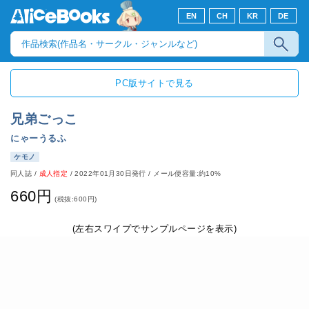
EN
CH
KR
DE
PC版サイトで見る
兄弟ごっこ
にゃーうるふ
ケモノ
同人誌
/
成人指定
/
2022年01月30日発行
/ メール便容量:約10%
660円
(税抜:600円)
(左右スワイプでサンプルページを表示)