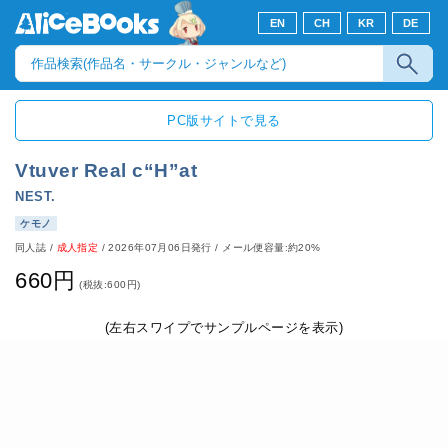
EN
CH
KR
DE
PC版サイトで見る
Vtuver Real c“H”at
NEST.
ケモノ
同人誌
/
成人指定
/
2026年07月06日発行
/ メール便容量:約20%
660円
(税抜:600円)
(左右スワイプでサンプルページを表示)