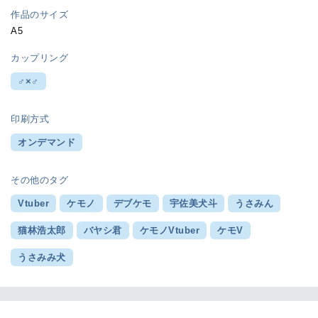
作品のサイズ
A5
カップリング
♂×♂
印刷方式
オンデマンド
その他のタグ
Vtuber
ケモノ
デブケモ
宇佐美犬斗
うさみん
猫林浩太郎
バヤシ君
ケモノVtuber
ケモV
うさみみ犬