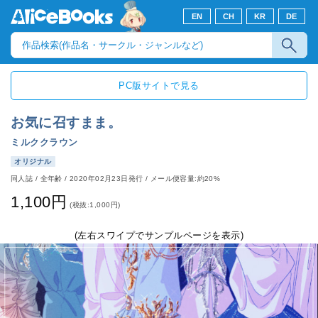
EN
CH
KR
DE
PC版サイトで見る
お気に召すまま。
ミルククラウン
オリジナル
同人誌
/
全年齢
/
2020年02月23日発行
/ メール便容量:約20%
1,100円
(税抜:1,000円)
(左右スワイプでサンプルページを表示)