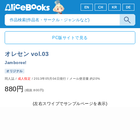
EN
CH
KR
DE
PC版サイトで見る
オレセン vol.03
Jamboree!
オリジナル
同人誌
/
成人指定
/
2013年05月04日発行
/ メール便容量:約20%
880円
(税抜:800円)
(左右スワイプでサンプルページを表示)