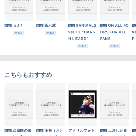
in J 4
爺示威
9ANIMALS
ON ALL FO
R18
R18
R18
R18
R
ver.7.1 "HARS
URS FOR ALL
v
ケモノ
ケモノ
H LIZARD"
FANS
P
ケモノ
ケモノ
こちらもおすすめ
武蔵国の眠
漢祭（おと
アクリルフォト
上洛した責
R18
R18
R18
R