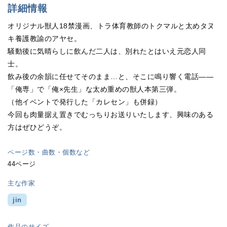
詳細情報
オリジナル獣人18禁漫画、トラ体育教師のトクマルと太めタヌ
キ養護教諭のアヤセ。
騒動後に気晴らしに飲んだ二人は、別れたとはいえ元恋人同
士。
飲み後の余韻に任せてそのまま…と、そこに鳴り響く電話――
「俺専」で「俺×先生」な太め重めの獣人本第三弾。
（他イベントで発行した「カレセン」も併録）
今回も肉量据え置きでむっちりお送りいたします、興味のある
方はぜひどうぞ。
ページ数・曲数・個数など
44ページ
主な作家
jin
作品のサイズ