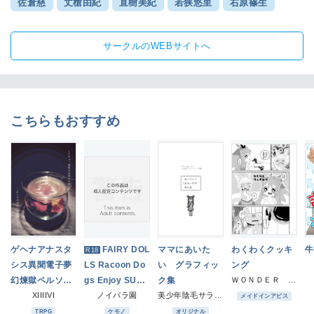
佐倉慈
丈槍由紀
直樹美紀
若狭悠里
右原篠生
サークルのWEBサイトへ
こちらもおすすめ
ゲヘナアナスタ
FAIRY DOL
ママにあいた
わくわくクッキ
牛
R18
シス異聞電子夢
LS Racoon Do
い グラフィッ
ング
幻煉獄ペルソ
gs Enjoy SUPE
ク集
ＷＯＮＤＥＲ ＰＬＡＮＥＴ
ナ 安寧と虚構
XIIIIVI
R HUGE BUTT
ノイバラ園
美少年陰毛サラダ一人前
メイドインアビス
の四行詩 第二
TRPG
ケモノ
オリジナル