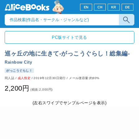
EN
CH
KR
DE
PC版サイトで見る
巡ヶ丘の地に生きて-がっこうぐらし！総集編-
Rainbow City
がっこうぐらし！
同人誌
/
成人指定
/
2019年12月30日発行
/ メール便容量:約80%
2,200円
(税抜:2,000円)
(左右スワイプでサンプルページを表示)