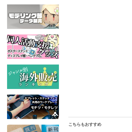
SRING SONG 6
日曜日のペンギンソーダ
青空ハレー
ケモノ
ケモノ
ケモ
全年齢
全年齢
全年
こちらもおすすめ