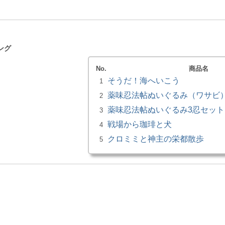
ング
No.
商品名
そうだ！海へいこう
1
薬味忍法帖ぬいぐるみ（ワサビ）小
2
薬味忍法帖ぬいぐるみ3忍セット 
3
戦場から珈琲と犬
4
クロミミと神主の栄都散歩
5