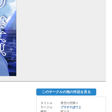
このサークルの他の作品を見る
タイトル
青空の空隙１
サークル
プラチナぽてと
種別
同人誌