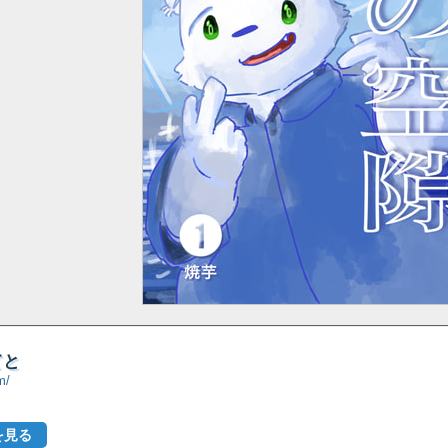
てと
m/
を見る