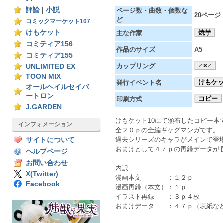
評論
|
小説
ページ数・曲数・個数な
20ページ
ど
コミックマーケット107
けもケット
焼芋
主な作家
コミティア156
作品のサイズ
A5
コミティア155
♂×♂
カップリング
UNLIMITED EX
TOON MIX
けもケッ
発行イベント名
オールヘイルセイバ
ートロン
コピー
印刷方式
J.GARDEN
けもケット10にて頒布したコピー本
インフォメーション
全２０ｐの全編ギャグマンガです。
過去シリーズのキャラがメインで登
サイトについて
おまけとして４７ｐの再録データが
ヘルプページ
お問い合わせ
内訳
X(Twitter)
漫画本文 ：１２ｐ
Facebook
漫画再録（本文）：１ｐ
イラスト再録 ：３ｐ４枚
おまけデータ ：４７ｐ（表紙な