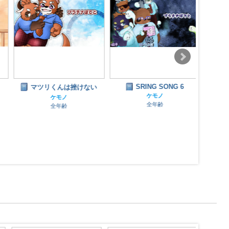
SRING SONG 6
マツリくんは挫けない
日曜
ケモノ
ケモノ
全年齢
全年齢