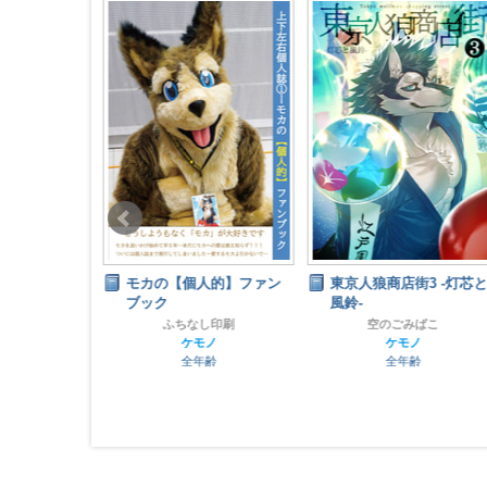
小話
モカの【個人的】ファン
東京人狼商店街3 -灯芯と
ブック
風鈴-
ｏｎ
ナイツ
ふちなし印刷
空のごみばこ
齢
ケモノ
ケモノ
全年齢
全年齢