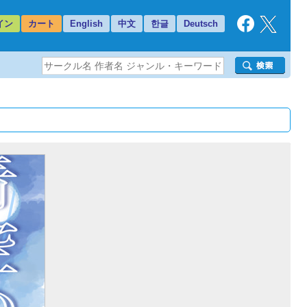
イン
カート
English
中文
한글
Deutsch