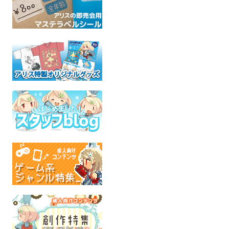
クロミミと神主の栄都散
イゴーロナク クリアカラ
吽鯉
歩
ーアクスタ
ｅｎ
アーク
カンテラ
矛と盾
全年
ケモノ
東京放課後サモナーズ
全年齢
全年齢