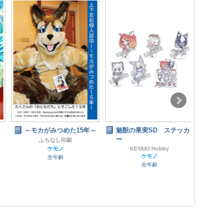
～モカがみつめた15年～
魅獣の果実SD ステッカ
オオ
ー
総集
ふちなし印刷
ケモノ
KEYAKI Hobby
黒
ケモノ
全年齢
全年齢