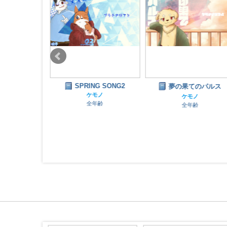
SPRING SONG2
ション！#１
夢の果てのパルス
ケモノ
ノ
ケモノ
全年齢
齢
全年齢