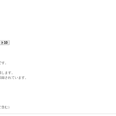
ト10
です。
場します。
収録されています。
ど含む）