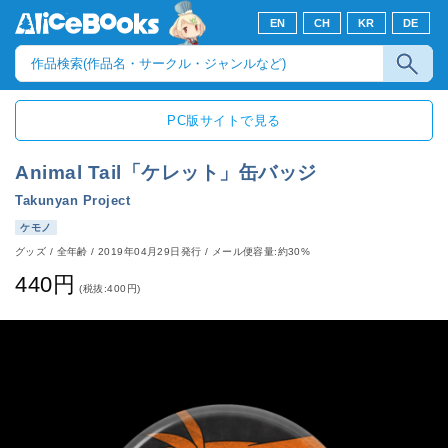
EN
CH
KR
DE
PC版サイトで見る
Animal Tail「ケレット」缶バッジ
Takunyan Project
ケモノ
グッズ
/
全年齢
/
2019年04月29日発行
/ メール便容量:約30%
440円
(税抜:400円)