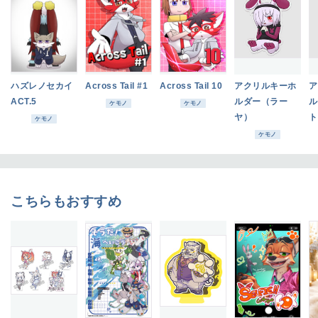
ハズレノセカイ
Across Tail #1
Across Tail 10
アクリルキーホ
ア
ACT.5
ルダー（ラー
ル
ケモノ
ケモノ
ヤ）
ト
ケモノ
ケモノ
こちらもおすすめ