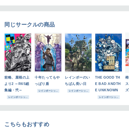
同じサークルの商品
前略、屋根の上
十年たってもや
レインボーのい
THE GOOD TH
椅
より2 ～R6S総
っぱり盾
ちばん長い日
E BAD ANDTH
ス
集編・弐～
E UNKNOWN
ズ
レインボーシッ...
レインボーシッ...
レインボーシッ...
レインボーシッ...
こちらもおすすめ