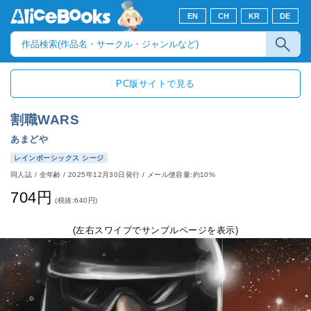
EN
CH
KR
DE
PC版サイトで見る
割職WARS
あまどや
レインボーシックス シージ
同人誌
/
全年齢
/
2025年12月30日発行
/ メール便容量:約10%
704円
(税抜:640円)
(左右スワイプでサンプルページを表示)