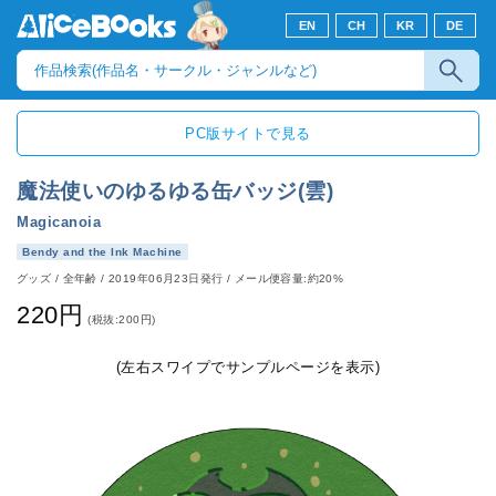
EN
CH
KR
DE
PC版サイトで見る
魔法使いのゆるゆる缶バッジ(雲)
Magicanoia
Bendy and the Ink Machine
グッズ
/
全年齢
/
2019年06月23日発行
/ メール便容量:約20%
220円
(税抜:200円)
(左右スワイプでサンプルページを表示)