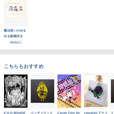
魔法使いのゆる
ゆる眼鏡拭き
Bendy a...
こちらもおすすめ
E.G.O WANDE
ベンディランド
Candy Film Re
swapfell-アクリ
イ