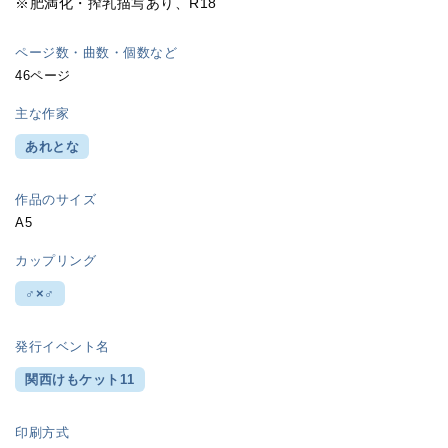
※肥満化・搾乳描写あり、R18
ページ数・曲数・個数など
46ページ
主な作家
あれとな
作品のサイズ
A5
カップリング
♂×♂
発行イベント名
関西けもケット11
印刷方式