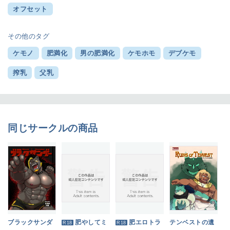
オフセット
その他のタグ
ケモノ
肥満化
男の肥満化
ケモホモ
デブケモ
搾乳
父乳
同じサークルの商品
ブラックサンダ
肥やしてミ
肥エロトラ
テンベストの遺
R18
R18