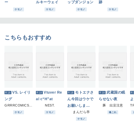
ー
ルキーウェイ
ップダンジョン
跡
ケモノ
ケモノ
ケモノ
ケモノ
こちらもおすすめ
VS. レイリ
Vtuver Re
モトエナさ
武蔵国の眠
R18
R18
R18
R18
R
ング
al c“H”at
ん今回はウケで
らせない夜
よ
GRRRCOMICS-TG
NEST.
お願いしま
豚 出没注意
す！！
まんだら亭
ケモノ
ケモノ
魂これ
ケモノ