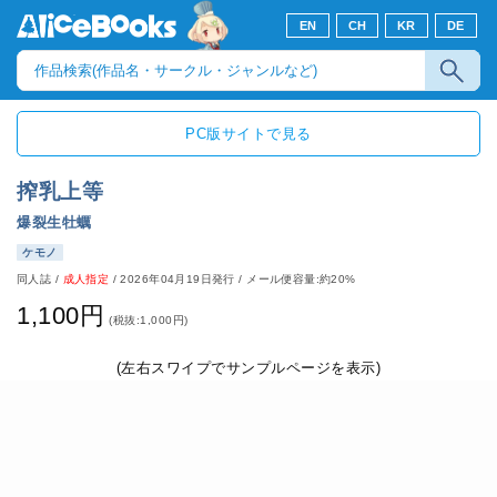
EN
CH
KR
DE
PC版サイトで見る
搾乳上等
爆裂生牡蠣
ケモノ
同人誌
/
成人指定
/
2026年04月19日発行
/ メール便容量:約20%
1,100円
(税抜:1,000円)
(左右スワイプでサンプルページを表示)