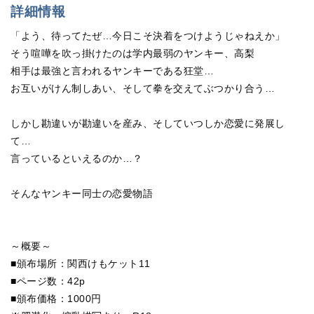
詳細情報
「よう、待ってたぜ…今日こそ決着をつけようじゃねえか」
そう喧嘩を吹っ掛けたのは学内最弱のヤンキー、高梨
相手は最強と言われるヤンキーである狂堂…
お互いがけん制しあい、そして拳を交えてぶつかり合う…
しかし勘違いが勘違いを産み、そしていつしか恋愛に発展し
て…
言っているといえるのか…？
そんなヤンキー同士の恋愛物語
～概要～
■頒布場所：関西けもケット11
■ページ数：42p
■頒布価格：1000円