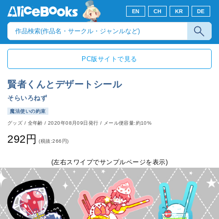
EN
CH
KR
DE
PC版サイトで見る
賢者くんとデザートシール
そらいろねず
魔法使いの約束
グッズ
/
全年齢
/
2020年08月09日発行
/ メール便容量:約10%
292円
(税抜:266円)
(左右スワイプでサンプルページを表示)