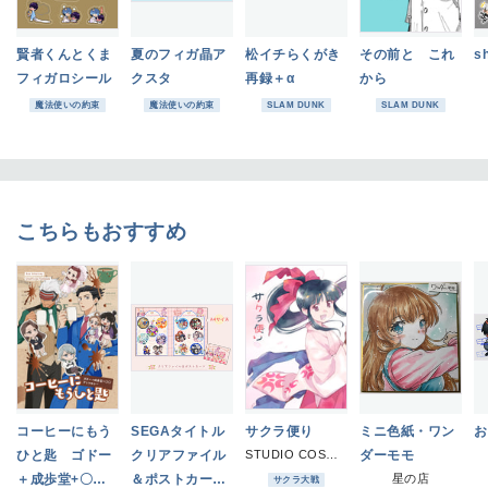
賢者くんとくま
夏のフィガ晶ア
松イチらくがき
その前と これ
s
フィガロシール
クスタ
再録＋α
から
魔法使いの約束
魔法使いの約束
SLAM DUNK
SLAM DUNK
こちらもおすすめ
コーヒーにもう
SEGAタイトル
サクラ便り
ミニ色紙・ワン
お
ひと匙 ゴドー
クリアファイル
STUDIO COSMOS
ダーモモ
＋成歩堂+〇〇
＆ポストカード
星の店
サクラ大戦