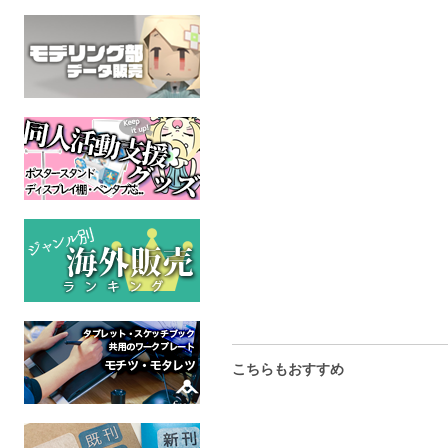
ポストカードセット/4種入
イラスト集 ぼくのお城
『ぼくのお
り【ルーカスver.】
と宝もの
A5イラスト
(6種入)＋し
オリジナル
オリジナル
全年齢
全年齢
オリジ
全年
こちらもおすすめ