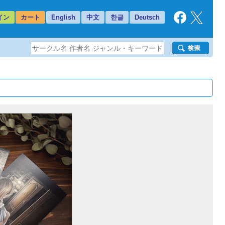
イン
カート
English
中文
한글
Deutsch