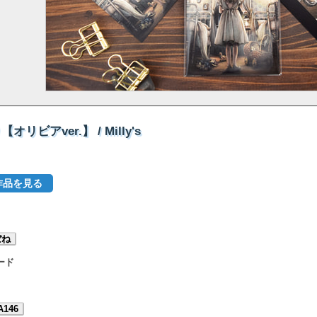
ビアver.】 / Milly's
作品を見る
ぼね
ード
A146