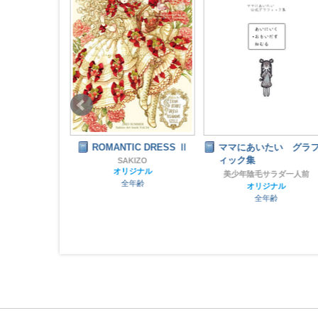
リジナル (妹
ROMANTIC DRESS Ⅱ
ママにあいたい グラフ
ィック集
SAKIZO
オリジナル
店
美少年陰毛サラダ一人前
全年齢
ナル
オリジナル
齢
全年齢