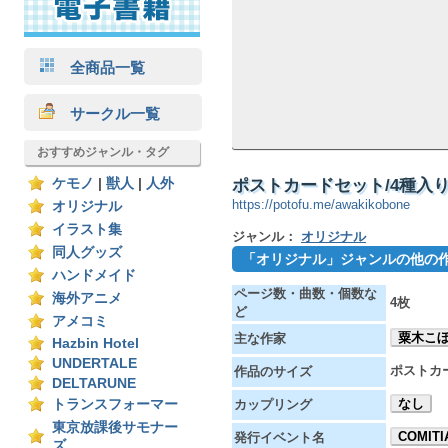
全商品一覧
サークル一覧
おすすめジャンル・タグ
ポストカードセット/4種入り【オリ
ケモノ
|
獣人
|
人外
https://potofu.me/awakikobone
オリジナル
イラスト集
ジャンル：
オリジナル
同人グッズ
「オリジナル」ジャンルの他の
ハンドメイド
ページ数・曲数・個数な
海外アニメ
4枚
ど
アメコミ
粟木こ
主な作家
Hazbin Hotel
UNDERTALE
ポストカ
作品のサイズ
DELTARUNE
なし
トランスフォーマー
カップリング
東京放課後サモナー
COMITI
発行イベント名
ズ