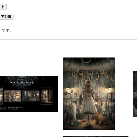
ット
ア146
トです。