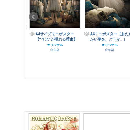
城と宝もの』
A4サイズミニポスター
A4ミニポスター【あたた
カードセット
【“それ”が現れる理由】
かい夢を、どうか、)
おり(１枚)
オリジナル
オリジナル
全年齢
全年齢
ナル
齢