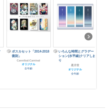
ポスカセット「2014-2018
いろんな時間とグラデー
復刻」
ション(水平線)クリアしお
Ca
り
Cannibal:Carnival
オリジナル
星月世
全年齢
オリジナル
全年齢