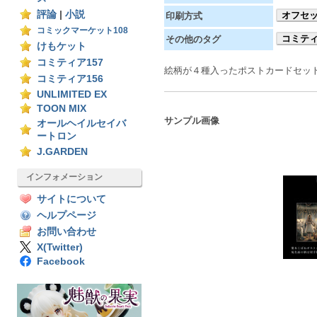
評論
|
小説
オフセ
印刷方式
コミックマーケット108
コミティ
その他のタグ
けもケット
コミティア157
絵柄が４種入ったポストカードセッ
コミティア156
UNLIMITED EX
TOON MIX
サンプル画像
オールヘイルセイバ
ートロン
J.GARDEN
インフォメーション
サイトについて
ヘルプページ
お問い合わせ
X(Twitter)
Facebook