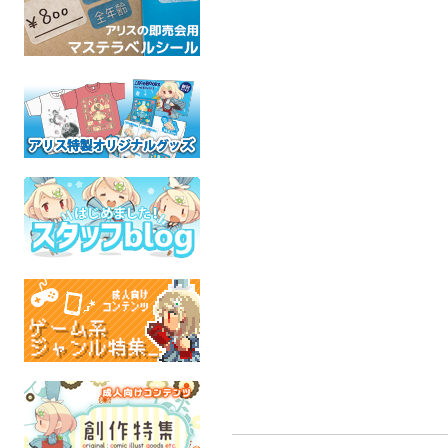
FAIRY GARDEN
M to M
ミニ色紙・オ
SAKIZO
STUDIO COSMOS
系2)
オリジナル
アニメ魔法少女
星の
全年齢
全年齢
オリジ
全年