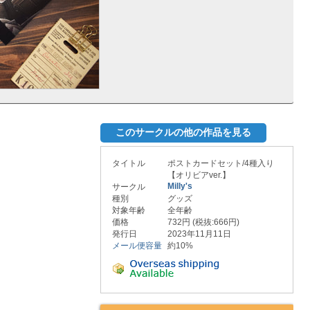
このサークルの他の作品を見る
タイトル
ポストカードセット/4種入り
【オリビアver.】
Milly's
サークル
種別
グッズ
対象年齢
全年齢
価格
732円 (税抜:666円)
発行日
2023年11月11日
メール便容量
約10%