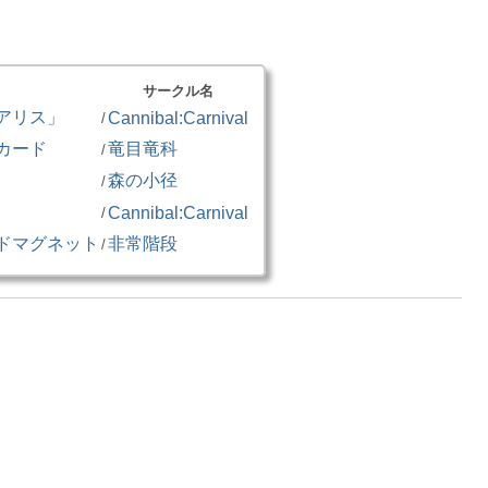
サークル名
アリス」
Cannibal:Carnival
/
カード
竜目竜科
/
森の小径
/
」
Cannibal:Carnival
/
ドマグネット
非常階段
/