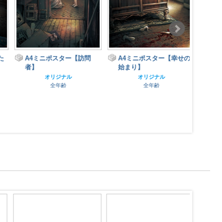
A4ミニポスター【訪問
A4ミニポスター【幸せの
ポス
者】
始まり】
り【ミ
オリジナル
オリジナル
全年齢
全年齢