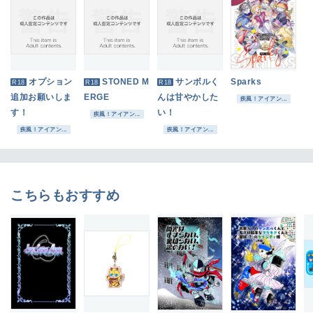
オプション
STONED M
サンボルく
Sparks
R18
R18
R18
追加お願いしま
ERGE
んは甘やかした
疾風！アイアン...
す！
い！
疾風！アイアン...
疾風！アイアン...
疾風！アイアン...
こちらもおすすめ