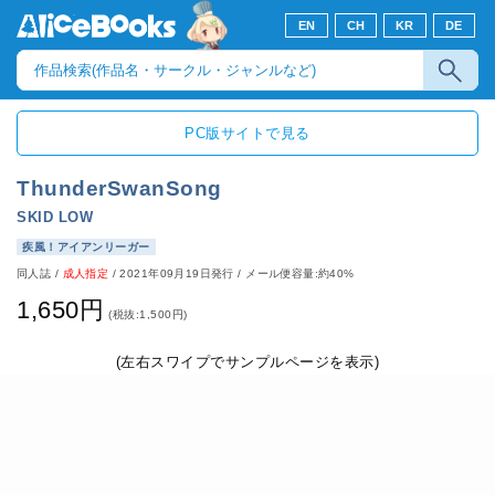
EN
CH
KR
DE
PC版サイトで見る
ThunderSwanSong
SKID LOW
疾風！アイアンリーガー
同人誌
/
成人指定
/
2021年09月19日発行
/ メール便容量:約40%
1,650円
(税抜:1,500円)
(左右スワイプでサンプルページを表示)