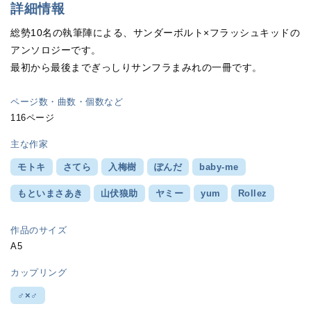
詳細情報
総勢10名の執筆陣による、サンダーボルト×フラッシュキッドの
アンソロジーです。
最初から最後までぎっしりサンフラまみれの一冊です。
ページ数・曲数・個数など
116ページ
主な作家
モトキ
さてら
入梅樹
ぽんだ
baby-me
もといまさあき
山伏狼助
ヤミー
yum
Rollez
作品のサイズ
A5
カップリング
♂×♂