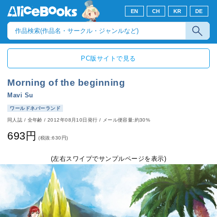
EN
CH
KR
DE
PC版サイトで見る
Morning of the beginning
Mavi Su
ワールドネバーランド
同人誌
/
全年齢
/
2012年08月10日発行
/ メール便容量:約30%
693円
(税抜:630円)
(左右スワイプでサンプルページを表示)