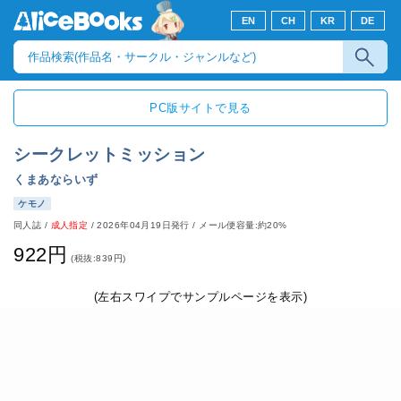
EN
CH
KR
DE
PC版サイトで見る
シークレットミッション
くまあならいず
ケモノ
同人誌
/
成人指定
/
2026年04月19日発行
/ メール便容量:約20%
922円
(税抜:839円)
(左右スワイプでサンプルページを表示)