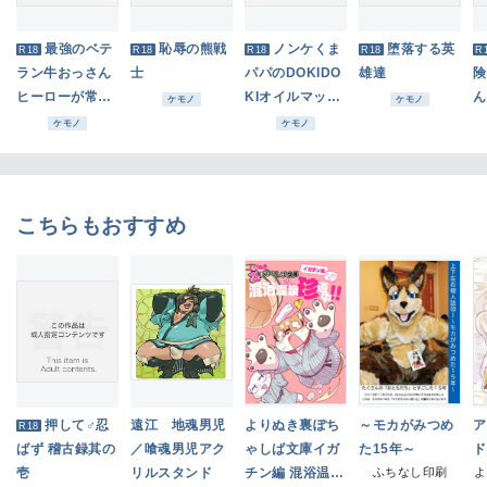
最強のベテ
恥辱の熊戦
ノンケくま
堕落する英
R18
R18
R18
R18
R
ラン牛おっさん
士
パパのDOKIDO
雄達
険
ヒーローが常識
KIオイルマッサ
ん
ケモノ
ケモノ
改変される話
ージ
ラ
ケモノ
ケモノ
こちらもおすすめ
押して♂忍
遠江 地魂男児
よりぬき裏ぽち
～モカがみつめ
ア
R18
ばず 稽古録其の
／喰魂男児アク
ゃしば文庫イガ
た15年～
ド
壱
リルスタンド
チン編 混浴温泉
ふちなし印刷
よ