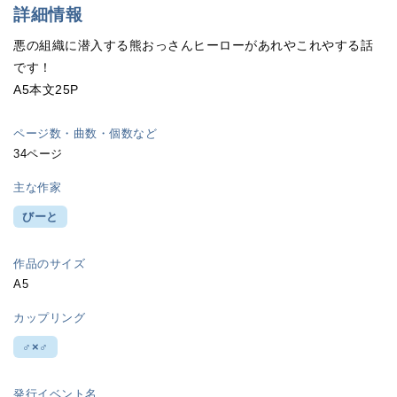
詳細情報
悪の組織に潜入する熊おっさんヒーローがあれやこれやする話
です！
A5本文25P
ページ数・曲数・個数など
34ページ
主な作家
びーと
作品のサイズ
A5
カップリング
♂×♂
発行イベント名