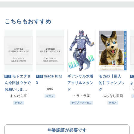
こちらもおすすめ
モトエナさ
made fur2
ギアンサル水着
モカの【個人
R18
R18
R
ん今回はウケで
3
アクリルスタン
的】ファンブッ
よ
お願いしま
096
ド
ク
す！！
まんだら亭
トラトラ屋
ふちなし印刷
ケモノ
ケモノ
ライブ・ア・ヒ...
ケモノ
年齢認証が必要です