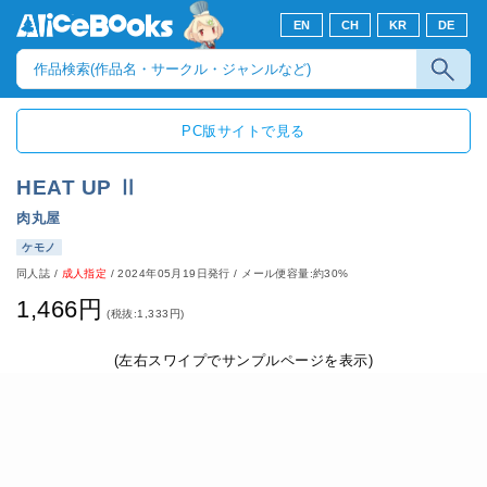
EN
CH
KR
DE
PC版サイトで見る
HEAT UP Ⅱ
肉丸屋
ケモノ
同人誌
/
成人指定
/
2024年05月19日発行
/ メール便容量:約30%
1,466円
(税抜:1,333円)
(左右スワイプでサンプルページを表示)