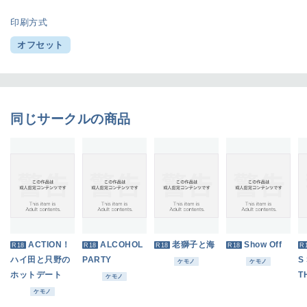
印刷方式
オフセット
同じサークルの商品
ACTION！
ALCOHOL
老獅子と海
Show Off
R18
R18
R18
R18
R
ハイ田と只野の
PARTY
S
ケモノ
ケモノ
ホットデート
T
ケモノ
ケモノ