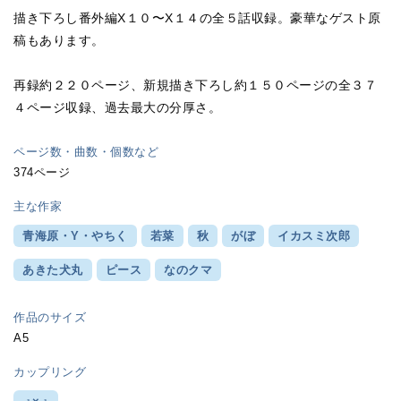
描き下ろし番外編X１０〜X１４の全５話収録。豪華なゲスト原
稿もあります。
再録約２２０ページ、新規描き下ろし約１５０ページの全３７
４ページ収録、過去最大の分厚さ。
ページ数・曲数・個数など
374ページ
主な作家
青海原・Y・やちく
若菜
秋
がぼ
イカスミ次郎
あきた犬丸
ピース
なのクマ
作品のサイズ
A5
カップリング