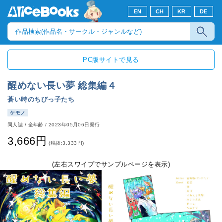
EN
CH
KR
DE
PC版サイトで見る
醒めない長い夢 総集編４
蒼い時のちびっ子たち
ケモノ
同人誌
/
全年齢
/
2023年05月06日発行
3,666円
(税抜:3,333円)
(左右スワイプでサンプルページを表示)