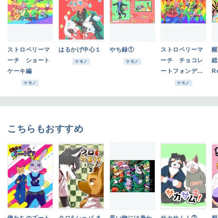
ストロベリーマ
はるかげ中心１
やち録①
ストロベリーマ
醒
ーチ ショート
ーチ チョコレ
総
ケモノ
ケモノ
ケーキ編
ートフォンデュ
R
編
ケモノ
ケモノ
こちらもおすすめ
俺たちのズート
クロ&シェパ ま
長い物には巻か
サカサム！②
想