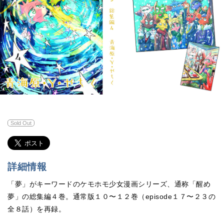
Sold Out
詳細情報
「夢」がキーワードのケモホモ少女漫画シリーズ、通称「醒め
夢」の総集編４巻。通常版１０〜１２巻（episode１７〜２３の
全８話）を再録。